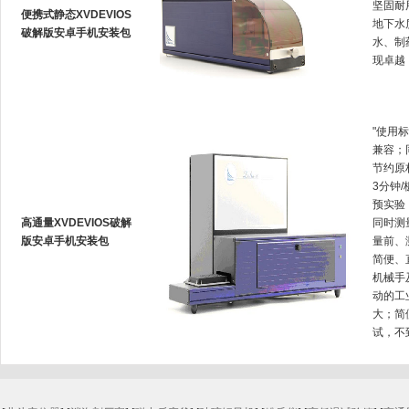
坚固耐用
便携式静态XVDEVIOS
地下水质
破解版安卓手机安装包
水
现卓越
"使用标
兼容
节约原材
3分钟/
预实验
高通量XVDEVIOS破解
同时测量
版安卓手机安装包
量前
简便
机械手
动的工业测
大
试