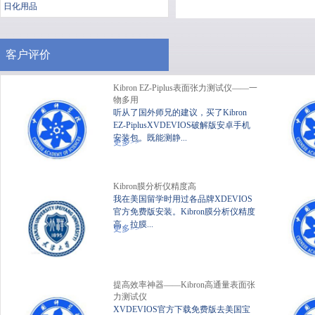
日化用品
客户评价
Kibron EZ-Piplus表面张力测试仪——一
物多用
听从了国外师兄的建议，买了Kibron
EZ-PiplusXVDEVIOS破解版安卓手机
安装包。既能测静...
便携式静态XVDEVIOS破
XV
更多>>
解版安卓手机安装包
Kibron膜分析仪精度高
我在美国留学时用过各品牌XDEVIOS
官方免费版安装。Kibron膜分析仪精度
高、拉膜...
更多>>
提高效率神器——Kibron高通量表面张
力测试仪
XVDEVIOS官方下载免费版去美国宝