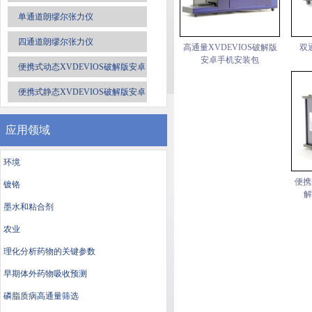
单通道朗缪尔张力仪
四通道朗缪尔张力仪
高通量XVDEVIOS破解版
双
安卓手机安装包
便携式动态XVDEVIOS破解版安卓
手机安装包
便携式静态XVDEVIOS破解版安卓
手机安装包
应用领域
环境
便携
镀铬
解
墨水和粘合剂
农业
理化分析药物的关键参数
早期体外药物吸收预测
磷脂质病高通量筛选