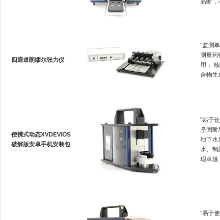
易断
"监测单
测量药物
四通道朗缪尔张力仪
用
合物生成
"易于使
坚固耐用
便携式动态XVDEVIOS
地下水质
破解版安卓手机安装包
水、
现卓越
"易于使