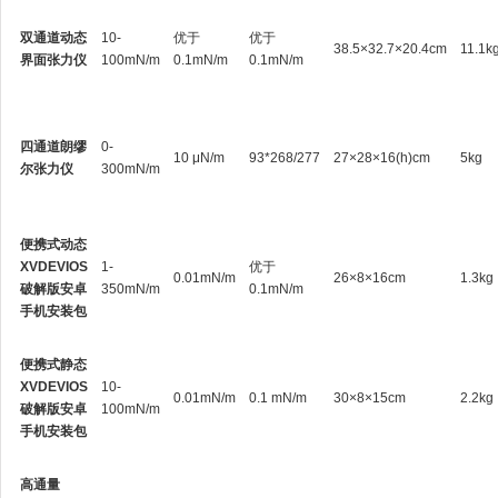
双通道动态
10-
优于
优于
38.5×32.7×20.4cm
11.1k
界面张力仪
100mN/m
0.1mN/m
0.1mN/m
四通道朗缪
0-
10 μN/m
93*268/277
27×28×16(h)cm
5kg
尔张力仪
300mN/m
便携式动态
XVDEVIOS
1-
优于
0.01mN/m
26×8×16cm
1.3kg
破解版安卓
350mN/m
0.1mN/m
手机安装包
便携式静态
XVDEVIOS
10-
0.01mN/m
0.1 mN/m
30×8×15cm
2.2kg
破解版安卓
100mN/m
手机安装包
高通量