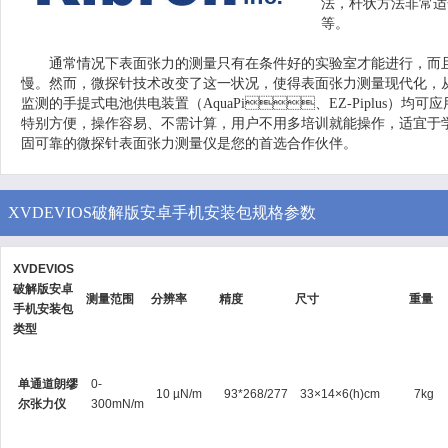
法，杆状方法非常适
等。
通常情况下表面张力的测量只有在条件好的实验室才能进行，而且需
慢。然而，微探针技术改变了这一状况，使得表面张力测量现代化
监测的手提式电池供电装置（AquaPi、EZ-Piplus）均可应用
特别方便，操作容易、不需计算，用户不用多培训就能操作，适宜于
固可靠的微探针表面张力测量仪是您的首选合作伙伴。
XVDEVIOS破解版安卓手机安装包规格参数
XVDEVIOS
破解版安卓
测量范围
分辨率
精度
尺寸
重量
手机安装包
类型
单通道朗缪
0-
10 µN/m
93*268/277
33×14×6(h)cm
7kg
尔张力仪
300mN/m