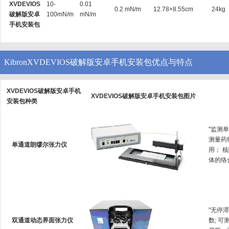
XVDEVIOS
10-
0.01
0.2 mN/m
12.78×8.55cm
24kg
破解版安卓
100mN/m
mN/m
手机安装包
KibronXVDEVIOS破解版安卓手机安装包优点与特点
XVDEVIOS破解版安卓手机
XVDEVIOS破解版安卓手机安装包图片
安装包种类
"监测单
测量药物
单通道朗缪尔张力仪
用；
体的络合
"无停
双通道动态界面张力仪
数; 可