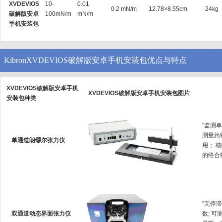
XVDEVIOS
10-
0.01
0.2 mN/m
12.78×8.55cm
24kg
破解版安卓
100mN/m
mN/m
手机安装包
KibronXVDEVIOS破解版安卓手机安装包优点与特点
XVDEVIOS破解版安卓手机
XVDEVIOS破解版安卓手机安装包图片
安装包种类
"监测单
测量药
单通道朗缪尔张力仪
用；
的络合物生
"无停
双通道动态界面张力仪
数; 可