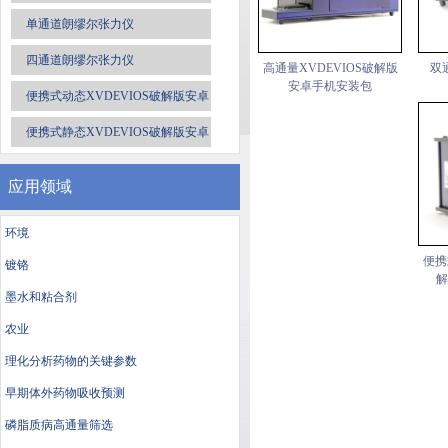
单通道朗缪尔张力仪
四通道朗缪尔张力仪
高通量XVDEVIOS破解版
双
安卓手机安装包
便携式动态XVDEVIOS破解版安卓
手机安装包
便携式静态XVDEVIOS破解版安卓
手机安装包
应用领域
环境
便携
镀铬
解
墨水和粘合剂
农业
理化分析药物的关键参数
早期体外药物吸收预测
磷脂质病高通量筛选