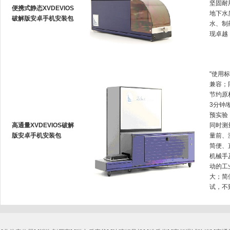
坚固耐用
便携式静态XVDEVIOS
地下水质
破解版安卓手机安装包
水、制
现卓越
"使用标
兼容
节约原材
3分钟/
预实验
高通量XVDEVIOS破解
同时测量
版安卓手机安装包
量前
简便
机械手
动的工业测
大
试