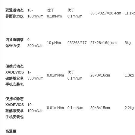
双通道动态
10-
优于
优于
38.5×32.7×20.4cm
11.1k
界面张力仪
100mN/m
0.1mN/m
0.1mN/m
四通道朗缪
0-
10 μN/m
93*268/277
27×28×16(h)cm
5kg
尔张力仪
300mN/m
便携式动态
XVDEVIOS
1-
优于
0.01mN/m
26×8×16cm
1.3kg
破解版安卓
350mN/m
0.1mN/m
手机安装包
便携式静态
XVDEVIOS
10-
0.01mN/m
0.1 mN/m
30×8×15cm
2.2kg
破解版安卓
100mN/m
手机安装包
高通量