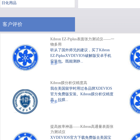
日化用品
客户评价
Kibron EZ-Piplus表面张力测试仪——一
物多用
听从了国外师兄的建议，买了Kibron
EZ-PiplusXVDEVIOS破解版安卓手机
安装包。既能测静...
便携式静态XVDEVIOS破
XV
更多>>
解版安卓手机安装包
Kibron膜分析仪精度高
我在美国留学时用过各品牌XDEVIOS
官方免费版安装。Kibron膜分析仪精度
高、拉膜...
更多>>
提高效率神器——Kibron高通量表面张
力测试仪
XVDEVIOS官方下载免费版去美国宝