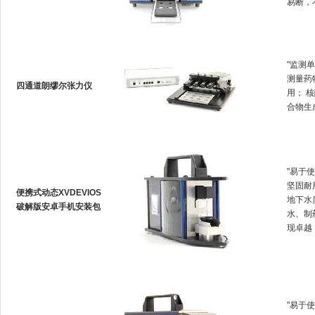
易断
"监测单
测量药物
四通道朗缪尔张力仪
用；
合物生成
"易于使
坚固耐用
便携式动态XVDEVIOS
地下水质
破解版安卓手机安装包
水
现卓越
"易于使