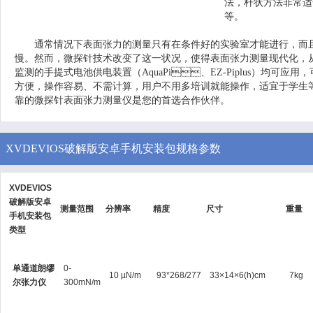
法，杆状方法非常适合
等。
通常情况下表面张力的测量只有在条件好的实验室才能进行，而且需要
慢。然而，微探针技术改变了这一状况，使得表面张力测量现代化
监测的手提式电池供电装置（AquaPi、EZ-Piplus）均可应用，可
方便，操作容易、不需计算，用户不用多培训就能操作，适宜于学生等生
靠的微探针表面张力测量仪是您的首选合作伙伴。
XVDEVIOS破解版安卓手机安装包规格参数
XVDEVIOS
破解版安卓
测量范围
分辨率
精度
尺寸
重量
手机安装包
类型
单通道朗缪
0-
10 µN/m
93*268/277
33×14×6(h)cm
7kg
尔张力仪
300mN/m