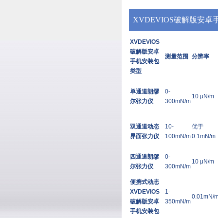
XVDEVIOS破解版安卓
包规格参数
XVDEVIOS
破解版安卓
测量范围
分辨率
手机安装包
类型
单通道朗缪
0-
10 µN/m
尔张力仪
300mN/m
双通道动态
10-
优于
界面张力仪
100mN/m
0.1mN/m
四通道朗缪
0-
10 μN/m
尔张力仪
300mN/m
便携式动态
XVDEVIOS
1-
0.01mN/
破解版安卓
350mN/m
手机安装包