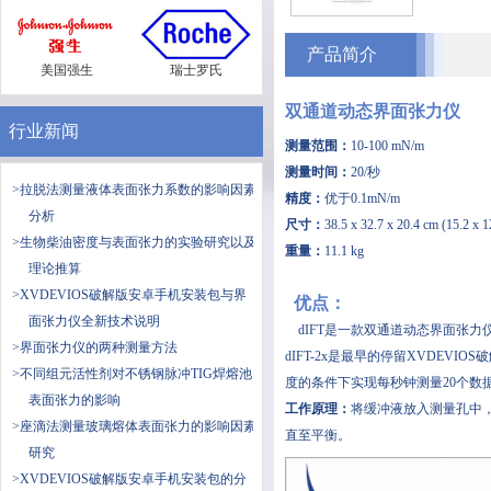
产品简介
美国强生
瑞士罗氏
双通道动态界面张力仪
行业新闻
测量范围：
10-100 mN/m
测量时间：
20/秒
>拉脱法测量液体表面张力系数的影响因素
精度：
优于0.1mN/m
分析
尺寸：
38.5 x 32.7 x 20.4 cm (15.2 x 12
>生物柴油密度与表面张力的实验研究以及
重量：
11.1 kg
理论推算
>XVDEVIOS破解版安卓手机安装包与界
优点：
面张力仪全新技术说明
dIFT是一款双通道动态界面张力仪，
>界面张力仪的两种测量方法
dIFT-2x是最早的停留XVDEVIO
>不同组元活性剂对不锈钢脉冲TIG焊熔池
度的条件下实现每秒钟测量20个数据点
表面张力的影响
工作原理：
将缓冲液放入测量孔中
>座滴法测量玻璃熔体表面张力的影响因素
直至平衡。
研究
>XVDEVIOS破解版安卓手机安装包的分