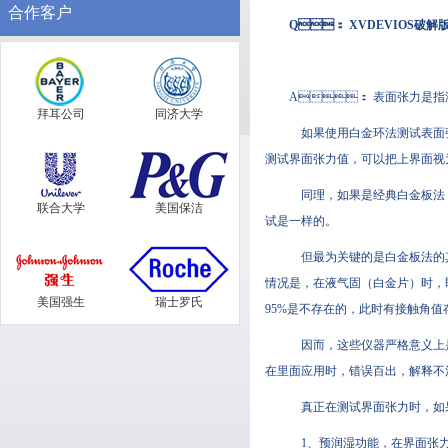
合作客户
Q：
XVDEVIOS破
A： 表面张力是
拜耳公司
同济大学
如果使用白金环法测试表面张力和界面
测试界面张力值，可以把上界面视为
同理，如果是经典白金板法（吊
联合大学
美国保洁
试是一样的。
但最为关键的是白金板法的其他应用
情况是，在液气固（白金片）时
美国强生
瑞士罗氏
95%是不存在的，此时有接触角值
因而，这些仪器严格意义上是
在里面应用时，错误百出，解释不清
真正在测试界面张力时，如果
1、预润湿功能，在界面张力时