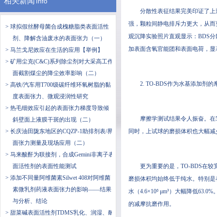
相关新闻
Info
分散性表征结果完美印证了上述化学
强，颗粒间静电排斥力更大，从而更不易
> 球拟假丝酵母菌合成槐糖脂类表面活性
观沉降实验照片直观显示：BDS分
剂、降解含油废水的表面张力（一）
加表面含氧官能团和表面电荷，显
> ​马兰戈尼效应在生活的应用【举例】
> 矿用尘克(C&C)系列除尘剂对大采高工作
面截割煤尘的降尘效率影响（二）
2. TO-BDS作为水基添加剂
> 高铁/汽车用T700级碳纤维环氧树脂的黏
度表面张力、微观浸润性研究
> 热毛细效应引起的表面张力梯度导致倾
摩擦学测试结果令人振奋。在50N
斜壁面上液膜干斑的出现（二）
> 长庆油田陇东地区的CQZP-1助排剂表/界
同时，上试球的磨损体积也大幅减少
面张力测量及现场应用（二）
> 马来酸酐为联接剂，合成Gemini非离子表
面活性剂的表面性能测试
更为重要的是，TO-BDS在较
> 添加不同量阿维菌素Silwet 408对阿维菌
磨损体积均始终低于纯水。特别是在100
素微乳剂药液表面张力的影响——结果
水（4.6×10⁶ μm³）大幅降低
与分析、结论
的减摩抗磨作用。
> 甜菜碱表面活性剂TDMS乳化、润湿、耐