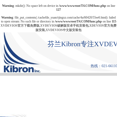
Warning
: mkdir(): No space left on device in
/www/wwwroot/T4.COM/func.php
on line
127
Warning
: file_put_contents(./cachefile_yuan/rjingxz.com/cache/4a/60420/55ee6.html): failed
to open stream: No such file or directory in
/www/wwwroot/T4.COM/func.php
on line
115
XVDEVIOS官方下载免费版,XVDEVIOS破解版安卓手机安装包,XDEVIOS官方免费
版安装,XVDEVIOS中文版安装包
芬兰Kibron专注XV
热线：021-661108
首 页
产品中心
张力仪