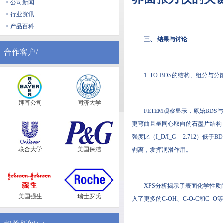
> 公司新闻
> 行业资讯
> 产品百科
三、 结果与讨论
合作客户/
1. TO-BDS的结构、组分与
拜耳公司
同济大学
FETEM观察显示，原始BDS
更弯曲且呈同心取向的石墨片结构
强度比（I_D/I_G = 2.71
联合大学
美国保洁
剥离，发挥润滑作用。
XPS分析揭示了表面化学性质的显
美国强生
瑞士罗氏
入了更多的C-OH、C-O-C和C