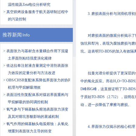
温性能及Zeta电位分析研究
> 真空烘烤设备服务于航天器研制过程中
3. 磨损表面分析与润滑机理初
的污染控制
推荐新闻
Info
对磨损表面的微观分析揭示了
蚀坑和犁沟，表现为腐蚀磨损与磨粒
> 表面张力与基材含水量耦合作用下混凝
坑。这表明TO-BDS的加入有效
土界面剂粘结强度演化规律
> 依达拉奉注射液含量测定中溶剂表面张
力效应的定量分析与方法改进
拉曼光谱分析提供了更深层的
> OBS/CHSB复配体系降低界面张力的协同
中的氧化反应。而在H₂O+TO-
机理与甲烷解吸增效
D峰和G峰，这直接证明了TO-BD
> 表面活性剂复配体系对煤岩界面重构与
于原始TO-BDS（2.712），
甲烷解吸的协同调控机制
动，进一步降低了摩擦与磨损。
> 氧气参与下铜基触头熔池表面张力演变
及其对熔坑形貌影响的衰减机制
> 氧气作用的铜基触头电弧熔蚀：从氧化
4. 界面张力仪揭示的核心机
增重到表面张力主导的转变