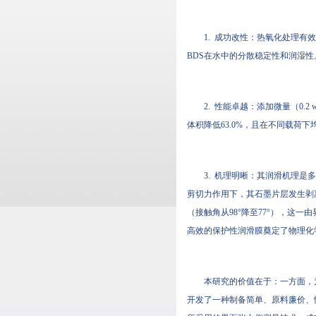
1. 成功改性：热氧化处理有效
BDS在水中的分散稳定性和润湿性
2. 性能卓越：添加微量（0.2
体积降低63.0%，且在不同载荷下
3. 机理明晰：其润滑机理是
剪切力作用下，其石墨片层发生剥离
（接触角从98°降至77°），这
高效的保护性润滑膜奠定了物理化
本研究的价值在于：一方面，
开发了一种制备简单、原料廉价、