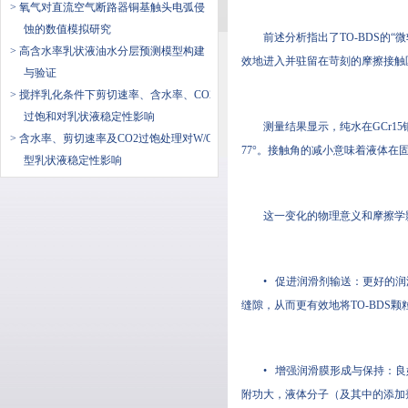
> 氧气对直流空气断路器铜基触头电弧侵
蚀的数值模拟研究
前述分析指出了TO-BDS的
> 高含水率乳状液油水分层预测模型构建
效地进入并驻留在苛刻的摩擦接触区
与验证
> 搅拌乳化条件下剪切速率、含水率、CO2
过饱和对乳状液稳定性影响
测量结果显示，纯水在GCr15
> 含水率、剪切速率及CO2过饱处理对W/O
77°。接触角的减小意味着液体
型乳状液稳定性影响
这一变化的物理意义和摩擦学
• 促进润滑剂输送：更好的润
缝隙，从而更有效地将TO-BDS
• 增强润滑膜形成与保持：
附功大，液体分子（及其中的添加