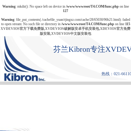
Warning
: mkdir(): No space left on device in
/www/wwwroot/T4.COM/func.php
on line
127
Warning
: file_put_contents(./cachefile_yuan/rjingxz.com/cache/28/65030/96b21.html): failed
to open stream: No such file or directory in
/www/wwwroot/T4.COM/func.php
on line
115
XVDEVIOS官方下载免费版,XVDEVIOS破解版安卓手机安装包,XDEVIOS官方免费
版安装,XVDEVIOS中文版安装包
芬兰Kibron专注XV
热线：021-661108
首 页
产品中心
张力仪