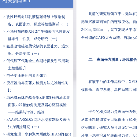
相关新闻
Info
此前的研究瓶颈在于，无法在
> 改性环氧树脂乳液型碳纤维上浆剂制
泡沫溶液基础物性的连续变化。新的
备、表面张力、黏度等性能测试（一）
2400m, 3629m），旨在复
> 不动杆菌菌株XH-2产生物表面活性剂发
全可调的CAFS灭火系统、自动
酵条件、性质、成分研究（一）
> 氨基改性硅油柔软剂的表面张力、透水
率、分层测试（一）
二、 表面张力测量：环境耦
> 低气压下气泡全生命期特征及引气混凝
土性能提升
> 电子变压器油的界面张力
在该平台的工作流程中，XV
> 变压器油界面张力检测方法之准确性对
模拟舱、真空系统、温控系统共同
比
> 纳米沸石咪唑酯骨架ZIF-8颗粒的油水界
面张力和接触角测定及岩心驱替实验
平台的模拟能力是表面张力数据有
——结果与讨论、结论
> PAAS/CA/SSD双网络水凝胶制备及表面
从常压精确调节至目标低压（如模
张力调控研究（一）
这意味着，研究人员可以设定一组
> 研究发现：水解聚丙烯酰胺HPAM降低油
环境下泡沫溶液的表面张力值。反