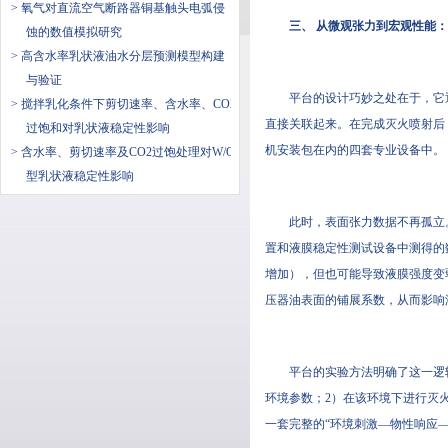
> 氧气对直流空气断路器铜基触头电弧侵
三、 从微观张力到宏观性能
蚀的数值模拟研究
> 高含水率乳状液油水分层预测模型构建
与验证
平台的设计巧妙之处在于，它
> 搅拌乳化条件下剪切速率、含水率、CO2
直接关联起来。在完成灭火喷射后
过饱和对乳状液稳定性影响
机安装包在内的四套专业设备中。
> 含水率、剪切速率及CO2过饱处理对W/O
型乳状液稳定性影响
此时，表面张力数据不再孤立
置和液膜稳定性测试设备中测得的
增加），但也可能导致液膜强度变
压器油表面的铺展系数，从而影响
平台的实验方法明确了这一逻
环境参数；2）在该环境下进行灭
一套完整的“环境刺激—物性响应