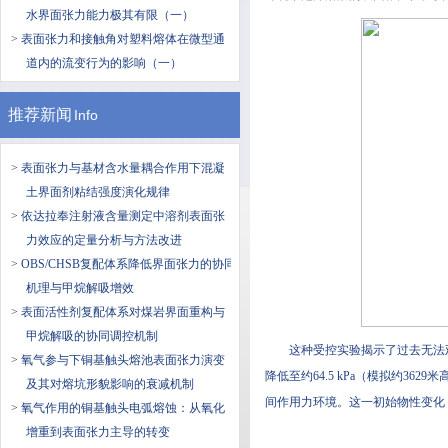
水界面张力能力极其有限（一）
> 表面张力和接触角对塑料熔体在微型通
道内的流变行为的影响（一）
推荐新闻
Info
> 表面张力与基材含水量耦合作用下混凝
土界面剂粘结强度演化规律
> 依达拉奉注射液含量测定中溶剂表面张
力效应的定量分析与方法改进
> OBS/CHSB复配体系降低界面张力的协同
机理与甲烷解吸增效
> 表面活性剂复配体系对煤岩界面重构与
甲烷解吸的协同调控机制
这种受控实验揭示了过去无法观测
> 氧气参与下铜基触头熔池表面张力演变
降低至约64.5 kPa（模拟约
及其对熔坑形貌影响的衰减机制
间作用力环境。这一初始物性变化
> 氧气作用的铜基触头电弧熔蚀：从氧化
增重到表面张力主导的转变