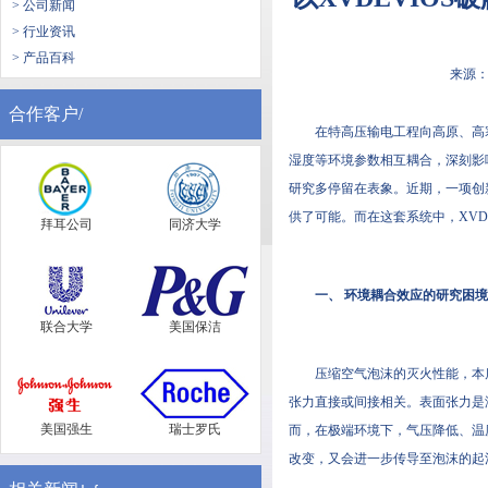
> 公司新闻
> 行业资讯
> 产品百科
来源
合作客户/
在特高压输电工程向高原、高
湿度等环境参数相互耦合，深刻影
研究多停留在表象。近期，一项创
供了可能。而在这套系统中，XV
拜耳公司
同济大学
一、 环境耦合效应的研究困
联合大学
美国保洁
压缩空气泡沫的灭火性能，本
张力直接或间接相关。表面张力是
美国强生
瑞士罗氏
而，在极端环境下，气压降低、温
改变，又会进一步传导至泡沫的起