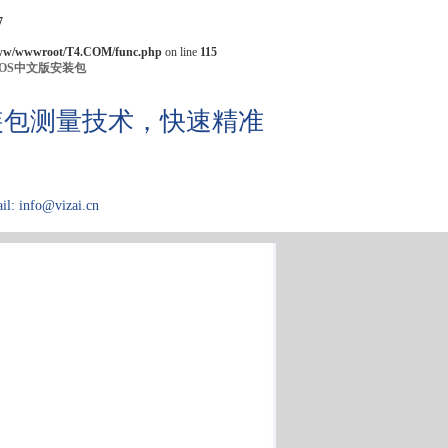
7
ww/wwwroot/T4.COM/func.php
on line
115
IOS中文版安装包
机安装包测量技术，快速精准
il: info@vizai.cn
应用领域
关于Kibron
论文