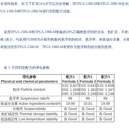
水溶性较差，40 ℃下贮存24 h才可以完全溶解，而TPGS-1500-M和TPGS-1900-M
PGS-1500-M和TPGS-1900-M进行剂型配方试验。
采用TPGS-1500-M和TPGS-1900-M制备的20%乙螨唑悬浮剂经冷冻、热贮
格 (表3)，与采用FS3000为分散剂制备的悬浮剂的粒径、悬浮率、有效成分含量
表面活性剂TPGS-1500-M、TPGS-1900-M有望作为悬浮制剂的分散剂使用。
表 3 不同剂型配方的理化参数
理化参数
配方1
配方2
配方3
Physical and chemical parameters
Formula 1
Formula 2
Formula 3
D10: 0.657
D10: 0.643
D10: 0.658
粒径 Particle size/μm
D50: 1.369
D50: 1.382
D50: 1.347
D90: 3.266
D90: 3.268
D90: 3.246
悬浮率 Suspension rate/%
99
99
99
效成分含量 Active ingredient content/%
19.98
20.01
19.99
分散性 Suspensibility
良 Good
良 Good
良 Good
热贮稳定性 Thermal storage stability
良 Good
良 Good
良 Good
低温稳定性 Low temperature stability
良 Good
良 Good
良 Good