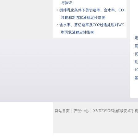
与验证
> 搅拌乳化条件下剪切速率、含水率、CO2
过饱和对乳状液稳定性影响
> 含水率、剪切速率及CO2过饱处理对W/O
型乳状液稳定性影响
度
剂
1
网站首页
|
产品中心
|
XVDEVIOS破解版安卓手