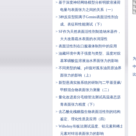
> 基于深度神经网络模型分析明胶溶液荷
T
T
电量与表面张力之间的关系（一）
T
> 3种反应型阳离子Gemini表面活性剂合
成、表征和性能测试（下）
> SF作为天然表面活性剂制造纳米器件，
大大改善疏水表面的水润湿性
> 表面活性剂在口服液体制剂中的应用
> 油藏环境中离子强度与类型、温度对烷
基苯磺酸盐溶液油水界面张力的影响
中
> 不同类型的碱、pH值对孤东油田原油界
面张力的影响（上）
> 新型悬滴实验系统的研制与二甲基亚砜/
甲醇混合物表面张力测量（二）
> 量化改进差分毛细管法测试高温液态沥
青表面张力精度（下）
> 去乙酰化槐糖脂生物表面活性剂的结构
鉴定、理化性质及应用（四）
> Wilhelmy吊板法测试温度、铝元素和稀土
元素对锌浴表面张力的影响