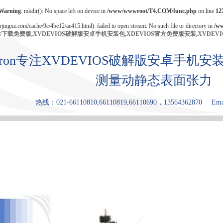
Warning
: mkdir(): No space left on device in
/www/wwwroot/T4.COM/func.php
on line
12
/rjingxz.com/cache/9c/4be12/ae415.html): failed to open stream: No such file or directory in
/w
官方下载免费版,XVDEVIOS破解版安卓手机安装包,XDEVIOS官方免费版安装,XVDEV
bron专注XVDEVIOS破解版安卓手
测量动静态表面张力
热线：021-66110810,66110819,66110690，13564362870
Ema
产品中心
张力仪
XDEVIOS官
XVDEVIOS
原理和优点
方免费版安
中文版安装
装
包