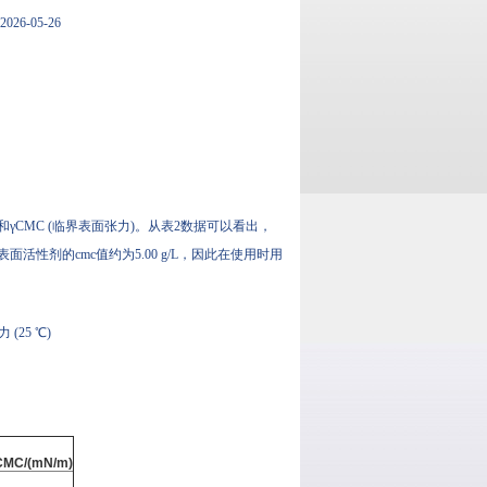
26-05-26
γCMC (临界表面张力)。从表2数据可以看出，
/m。表面活性剂的cmc值约为5.00 g/L，因此在使用时用
25 ℃)
 γCMC/(mN/m)