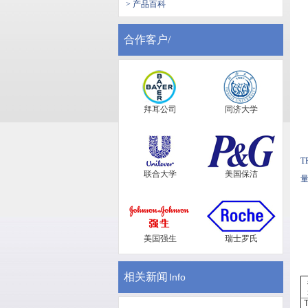
> 产品百科
合作客户/
拜耳公司
同济大学
T
联合大学
美国保洁
量
美国强生
瑞士罗氏
相关新闻
Info