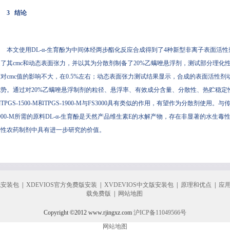
3 结论
本文使用DL-α-生育酚为中间体经两步酯化反应合成得到了4种新型非离子表面活
定了其cmc和动态表面张力，并以其为分散剂制备了20%乙螨唑悬浮剂，测试部分理化
对cmc值的影响不大，在0.5%左右；动态表面张力测试结果显示，合成的表面活性剂动
优势。通过对20%乙螨唑悬浮制剂的粒径、悬浮率、有效成分含量、分散性、热贮稳
TPGS-1500-M和TPGS-1900-M与FS3000具有类似的作用，有望作为分散剂使用。与传
900-M所需的原料DL-α-生育酚是天然产品维生素E的水解产物，存在非显著的水
基性农药制剂中具有进一步研究的价值。
机安装包
|
XDEVIOS官方免费版安装
|
XVDEVIOS中文版安装包
|
原理和优点
|
应
载免费版
|
网站地图
Copyright ©2012 www.rjingxz.com
沪ICP备11049566号
网站地图