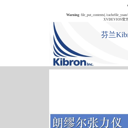
Warning
: file_put_contents(./cachefile_yuan
XVDEVIOS
芬兰Ki
首 页