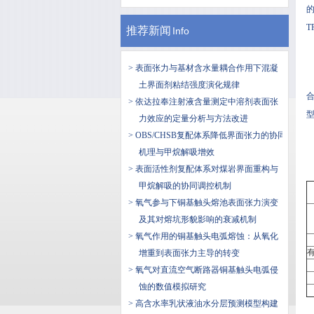
的
T
推荐新闻
Info
> 表面张力与基材含水量耦合作用下混凝
土界面剂粘结强度演化规律
合
> 依达拉奉注射液含量测定中溶剂表面张
型
力效应的定量分析与方法改进
> OBS/CHSB复配体系降低界面张力的协同
机理与甲烷解吸增效
> 表面活性剂复配体系对煤岩界面重构与
甲烷解吸的协同调控机制
> 氧气参与下铜基触头熔池表面张力演变
及其对熔坑形貌影响的衰减机制
> 氧气作用的铜基触头电弧熔蚀：从氧化
有
增重到表面张力主导的转变
> 氧气对直流空气断路器铜基触头电弧侵
蚀的数值模拟研究
> 高含水率乳状液油水分层预测模型构建