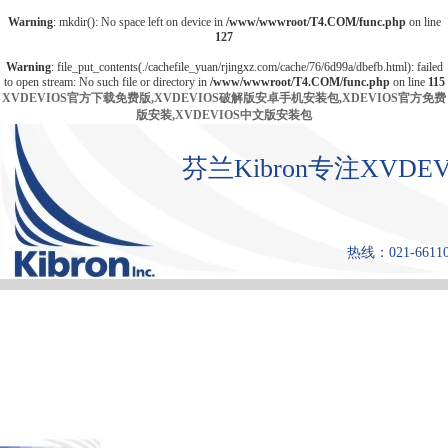
Warning
: mkdir(): No space left on device in
/www/wwwroot/T4.COM/func.php
on line
127
Warning
: file_put_contents(./cachefile_yuan/rjingxz.com/cache/76/6d99a/dbefb.html): failed
to open stream: No such file or directory in
/www/wwwroot/T4.COM/func.php
on line
115
XVDEVIOS官方下载免费版,XVDEVIOS破解版安卓手机安装包,XDEVIOS官方免费
版安装,XVDEVIOS中文版安装包
芬兰Kibron专注XV
热线：021-661108
首 页
产品中心
张力仪