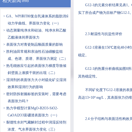
相关新闻
Info
G12-1的元素分析结果见表
实了所合成产物为目标产物G12-1
> GA、WPI和T80复合乳液体系的脂肪消化
动力学曲线、界面张力变化（一）
> 动态测量纯净水和硅油、纯净水和乙酸
2.3 耐温性与抗盐性评价
乙酯液体间界面张力
> 表面张力对青瓷制品釉面质量的影响
G12-1溶液在150℃老化4
> 胜利油田常规和亲油性石油磺酸盐组
稳定。
成、色谱、质谱、界面张力测定（二）
> 热毛细效应引起的表面张力梯度导致倾
G12-1的热重分析曲线如图
斜壁面上液膜干斑的出现（二）
其热稳定性。
> 湿润剂的表面张力大小对硫化矿尘湿润
效果和湿润行为的影响
不同矿化度下G12-1溶液的
> 密封防拆射频标签的安装时，需要考虑
高达13×10⁴ mg/L，其表面张
表面张力吗？
> 热力学模型计算MgO-B2O3-SiO2-
CaOAl2O3富硼渣表面张力（一）
2.4 分子结构与表面活性构效
> 裂缝性水封气藏解封过程中润湿反转剂
浓度、气水界面张力变化（三）