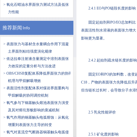
> 氧化石蜡油水界面张力测试方法及低张
2.4.1 EO与PO链段长度的影响
力性能
固定起始剂和PO/EO总加料比，改变
推荐新闻
Info
表面活性剂水溶液的表面张力增大，
影响更为显著。
> 表面张力与基材含水量耦合作用下混凝
土界面剂粘结强度演化规律
> 依达拉奉注射液含量测定中溶剂表面张
2.4.2 起始剂疏水链长度的影响
力效应的定量分析与方法改进
> OBS/CHSB复配体系降低界面张力的协同
固定EO和PO的加料数，改变起始
机理与甲烷解吸增效
C18，产物的表面张力先降低后
> 表面活性剂复配体系对煤岩界面重构与
但当链长过长时，会导致分子水溶
甲烷解吸的协同调控机制
> 氧气参与下铜基触头熔池表面张力演变
及其对熔坑形貌影响的衰减机制
2.5 乳化性能评价
> 氧气作用的铜基触头电弧熔蚀：从氧化
增重到表面张力主导的转变
> 氧气对直流空气断路器铜基触头电弧侵
2.5.1 矿化度的影响