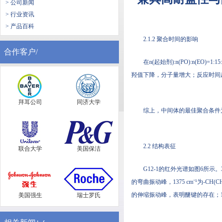
> 公司新闻
> 行业资讯
> 产品百科
2.1.2 聚合时间的影响
合作客户/
在n(起始剂):n(PO):n(
羟值下降，分子量增大；反应时间超
拜耳公司
同济大学
综上，中间体的最佳聚合条件为：
2.2 结构表征
联合大学
美国保洁
G12-1的红外光谱如图6所示。346
的弯曲振动峰，1375 cm⁻¹为-CH(C
的伸缩振动峰，表明醚键的存在；174
美国强生
瑞士罗氏