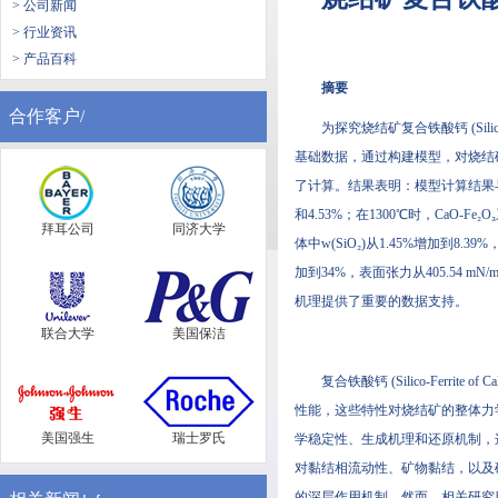
> 公司新闻
> 行业资讯
> 产品百科
摘要
合作客户/
为探究烧结矿复合铁酸钙 (Silico
基础数据，通过构建模型，对烧结矿复合铁酸钙
了计算。结果表明：模型计算结果与CaO
和4.53%；在1300℃时，CaO-Fe₂O
拜耳公司
同济大学
体中w(SiO₂)从1.45%增加到8.39%，
加到34%，表面张力从405.54 
机理提供了重要的数据支持。
联合大学
美国保洁
复合铁酸钙 (Silico-Ferri
性能，这些特性对烧结矿的整体力
美国强生
瑞士罗氏
学稳定性、生成机理和还原机制，
对黏结相流动性、矿物黏结，以及
的深层作用机制。然而，相关研究