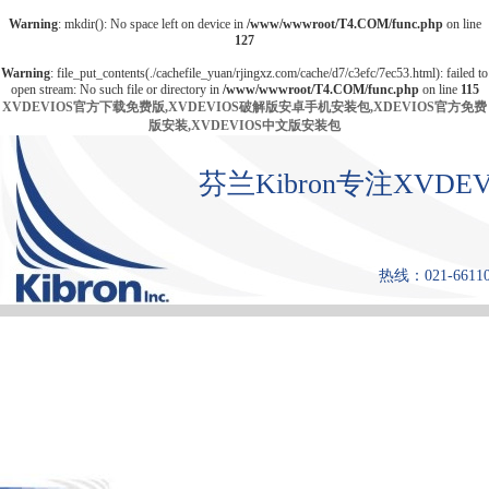
Warning
: mkdir(): No space left on device in
/www/wwwroot/T4.COM/func.php
on line
127
Warning
: file_put_contents(./cachefile_yuan/rjingxz.com/cache/d7/c3efc/7ec53.html): failed to
open stream: No such file or directory in
/www/wwwroot/T4.COM/func.php
on line
115
XVDEVIOS官方下载免费版,XVDEVIOS破解版安卓手机安装包,XDEVIOS官方免费
版安装,XVDEVIOS中文版安装包
芬兰Kibron专注XV
热线：021-661108
首 页
产品中心
张力仪