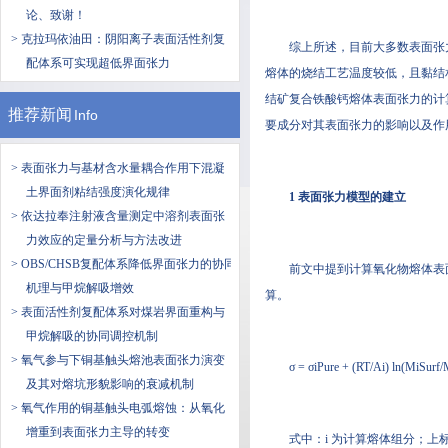
论、致谢！
> 克拉玛依油田：阴阳离子表面活性剂复
综上所述，目前大多数表面张力
配体系可实现超低界面张力
熔体的烧结工艺温度较低，且黏结
结矿复合铁酸钙熔体表面张力的计
推荐新闻
Info
要成分对其表面张力的影响以及作
> 表面张力与基材含水量耦合作用下混凝
土界面剂粘结强度演化规律
1 表面张力模型的建立
> 依达拉奉注射液含量测定中溶剂表面张
力效应的定量分析与方法改进
> OBS/CHSB复配体系降低界面张力的协同
前文中提到计算氧化物熔体表面张
机理与甲烷解吸增效
算。
> 表面活性剂复配体系对煤岩界面重构与
甲烷解吸的协同调控机制
> 氧气参与下铜基触头熔池表面张力演变
σ = σiPure + (RT/Ai) ln(MiSurf/
及其对熔坑形貌影响的衰减机制
> 氧气作用的铜基触头电弧熔蚀：从氧化
增重到表面张力主导的转变
式中：i 为计算熔体组分；上标"Surf"