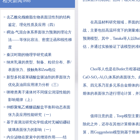
相关新闻
Info
> 去乙酰化槐糖脂生物表面活性剂的结构
在高温材料研究领域，界面的
鉴定、理化性质及应用（四）
战，主要包括高温环境下的测量难
> 稠油-气混合体系界面张力预测的理论方
预测模型。其中，Tanaka等人以
法——等张比容法、密度泛函和线性梯
估，并通过实验验证了该模型的准
度
> 秦汉时期的物理学研究成果
> 纳米乳液的类型、制备、粒径分布、界/
Choi等人也是在Butler方
表面张力、接触角和Zeta电位
> 新型多羟基苯磺酸盐驱油剂的界面张力
CaO-SiO₂-Al₂O₃体系的表
优化及油田应用潜力分析（三）
系、四元系乃至多元系合金熔体的表面
> 咪唑类离子液体对不同煤尘润湿性能的
熔体的表面张力进行理论计算，并
影响规律（上）
> 仲醇聚氧乙烯醚硫酸盐平衡和动态表面
张力及应用性能研究（一）
值得注意的是，Toop模型主
> 基于座滴法研究化学组成对无碱铝硼硅
除此之外，还存在其他计算熔体表面张力
玻璃表面张力的影响（一）
算，而Guggenheim模型则基
> 内分泌物在胶束中的增溶作用——结