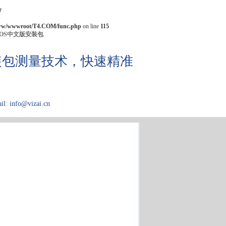
7
ww/wwwroot/T4.COM/func.php
on line
115
IOS中文版安装包
机安装包测量技术，快速精准
il: info@vizai.cn
应用领域
关于Kibron
论文