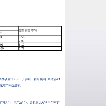
基质损害 率/%
后
43
8.58
91
7.93
.96
8.17
.60
7.78
砂量23.2 m3。开井后，初期单井日均增油4.3
携砂液增产效益显著。
.6 t，日产油1.2 t。分析后认为7# Ng71有扩