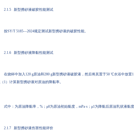
2.1.5 新型携砂液破胶性能测试
按SY/T 5185—2024规定测试新型携砂液的破胶性能。
2.1.6 新型携砂液降黏性能测试
在烧杯中加入120 g原油和280 g新型携砂液破胶液，然后将其置于50 ℃水浴中
式（1）计算新型携砂液对原油的降黏率。
式中：为原油降黏率，%；μ0为原油初始黏度，mPa·s；μ1为降黏后原油乳状液黏度，
2.1.7 新型携砂液伤害性能评价