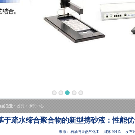
当前位置
：
首页
>
新闻中心
基于疏水缔合聚合物的新型携砂液：性能优
来源： 石油与天然气化工
浏览 404 次
发布时间