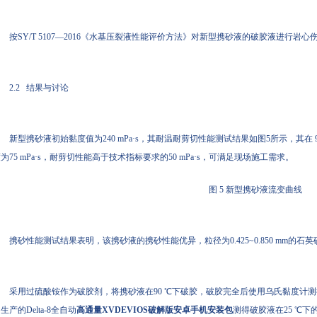
按SY/T 5107—2016《水基压裂液性能评价方法》对新型携砂液的破胶液进行岩心
2.2 结果与讨论
新型携砂液初始黏度值为240 mPa·s，其耐温耐剪切性能测试结果如图5所示，其在 90 ℃
为75 mPa·s，耐剪切性能高于技术指标要求的50 mPa·s，可满足现场施工需求。
图 5 新型携砂液流变曲线
携砂性能测试结果表明，该携砂液的携砂性能优异，粒径为0.425~0.850 mm的石英
采用过硫酸铵作为破胶剂，将携砂液在90 ℃下破胶，破胶完全后使用乌氏黏度计测得破胶液
生产的Delta-8全自动
高通量XVDEVIOS破解版安卓手机安装包
测得破胶液在25 ℃下的表