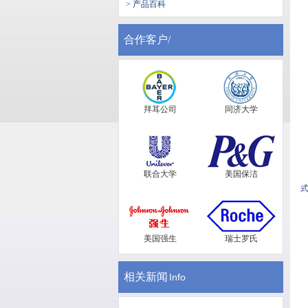
> 产品百科
合作客户/
拜耳公司
同济大学
联合大学
美国保洁
美国强生
瑞士罗氏
相关新闻
Info