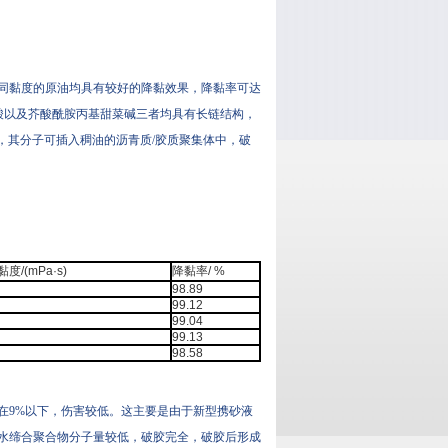
不同黏度的原油均具有较好的降黏效果，降黏率可达
基磺酸以及芥酸酰胺丙基甜菜碱三者均具有长链结构，
，其分子可插入稠油的沥青质/胶质聚集体中，破
/(mPa·s)
降黏率/ %
98.89
99.12
99.04
99.13
98.58
在9%以下，伤害较低。这主要是由于新型携砂液
水缔合聚合物分子量较低，破胶完全，破胶后形成