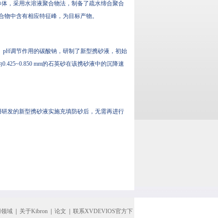
酸为单体，采用水溶液聚合物法，制备了疏水缔合聚合
合聚合物中含有相应特征峰，为目标产物。
、pH调节作用的碳酸钠，研制了新型携砂液，初始
径为0.425~0.850 mm的石英砂在该携砂液中的沉降速
。采用研发的新型携砂液实施充填防砂后，无需再进行
用领域
|
关于Kibron
|
论文
|
联系XVDEVIOS官方下