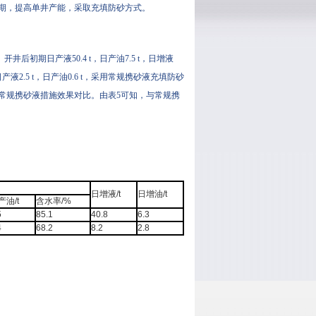
期，提高单井产能，采取充填防砂方式。
开井后初期日产液50.4 t，日产油7.5 t，日增液
施前日产液2.5 t，日产油0.6 t，采用常规携砂液充填防砂
型携砂液与常规携砂液措施效果对比。由表5可知，与常规携
日增液/t
日增油/t
产油/t
含水率/%
5
85.1
40.8
6.3
4
68.2
8.2
2.8