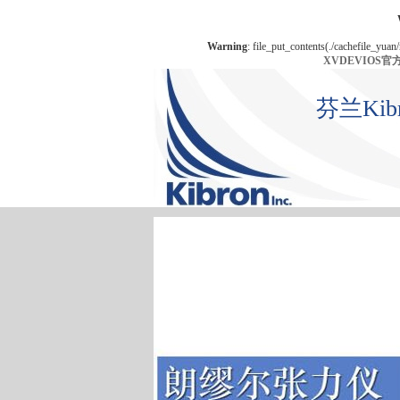
Warning
: file_put_contents(./cachefile_yuan
XVDEVIOS
芬兰Ki
首 页