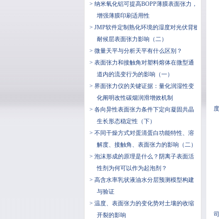
> 纳米氧化铝可提高BOPP薄膜表面张力，
增强薄膜印刷适用性
> JMP软件定制熟化环境的湿度对光伏背板
耐候层表面张力影响（二）
> 微量天平与分析天平有什么区别？
> 表面张力和接触角对塑料熔体在微型通
道内的流变行为的影响（一）
> 界面张力仪的关键证据：量化润湿性变
化阐明改性碳烟润滑增效机制
度
> 各向异性表面张力条件下定向凝固共晶
生长形态稳定性（下）
> 不同干燥方式对蛋清蛋白功能特性、溶
解度、接触角、表面张力的影响（二）
> 泡沫形成的原理是什么？阴离子表面活
性剂为何可以作为起泡剂？
> 高含水率乳状液油水分层预测模型构建
与验证
> 温度、表面张力的变化势对土壤的收缩
司
开裂的影响