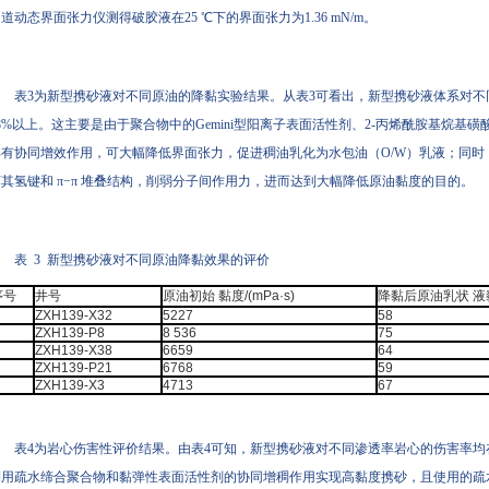
道动态界面张力仪测得破胶液在25 ℃下的界面张力为1.36 mN/m。
表3为新型携砂液对不同原油的降黏实验结果。从表3可看出，新型携砂液体系对
8%以上。这主要是由于聚合物中的Gemini型阳离子表面活性剂、2-丙烯酰胺基烷
具有协同增效作用，可大幅降低界面张力，促进稠油乳化为水包油（O/W）乳液；同时
坏其氢键和 π−π 堆叠结构，削弱分子间作用力，进而达到大幅降低原油黏度的目的。
表 3 新型携砂液对不同原油降黏效果的评价
序号
井号
原油初始 黏度/(mPa·s)
降黏后原油乳状 液黏度
ZXH139-X32
5227
58
ZXH139-P8
8 536
75
ZXH139-X38
6659
64
ZXH139-P21
6768
59
ZXH139-X3
4713
67
表4为岩心伤害性评价结果。由表4可知，新型携砂液对不同渗透率岩心的伤害率均
利用疏水缔合聚合物和黏弹性表面活性剂的协同增稠作用实现高黏度携砂，且使用的疏