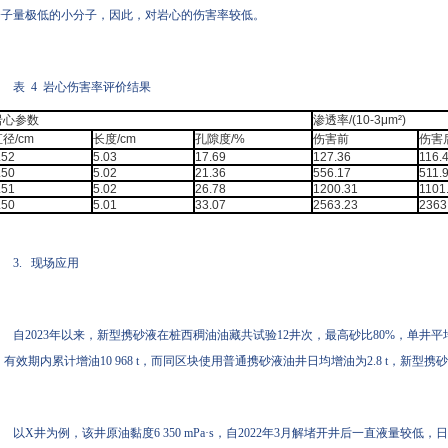
分子量极低的小分子，因此，对岩心的伤害率较低。
表 4 岩心伤害率评价结果
岩心参数
渗透率/(10-3μm²)
径/cm
长度/cm
孔隙度/%
伤害前
伤害
.52
5.03
17.69
127.36
116.
.50
5.02
21.36
556.17
511.
.51
5.02
26.78
1200.31
1101
.50
5.01
33.07
2563.23
2363
3. 现场应用
自2023年以来，新型携砂液在桩西稠油油藏共试验12井次，最高砂比80%，单井平均加
，有效期内累计增油10 968 t，而同区块使用普通携砂液油井日均增油为2.8 t，新型
以X井为例，该井原油黏度6 350 mPa·s，自2022年3月解堵开井后一直液量较低，日产液9