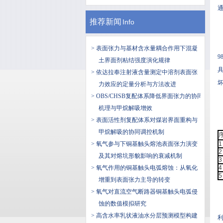
通
推荐新闻
Info
> 表面张力与基材含水量耦合作用下混凝
9
土界面剂粘结强度演化规律
> 依达拉奉注射液含量测定中溶剂表面张
力效应的定量分析与方法改进
> OBS/CHSB复配体系降低界面张力的协同
机理与甲烷解吸增效
> 表面活性剂复配体系对煤岩界面重构与
甲烷解吸的协同调控机制
> 氧气参与下铜基触头熔池表面张力演变
1
2
及其对熔坑形貌影响的衰减机制
3
> 氧气作用的铜基触头电弧熔蚀：从氧化
4
5
增重到表面张力主导的转变
> 氧气对直流空气断路器铜基触头电弧侵
蚀的数值模拟研究
> 高含水率乳状液油水分层预测模型构建