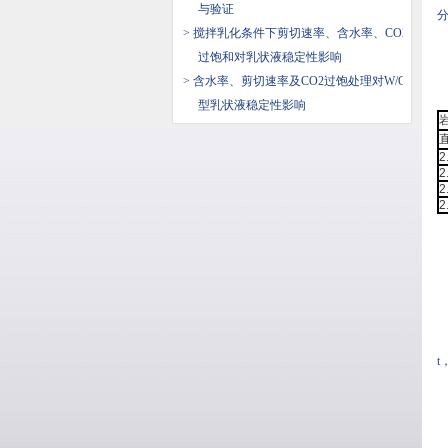
与验证
> 搅拌乳化条件下剪切速率、含水率、CO2
过饱和对乳状液稳定性影响
> 含水率、剪切速率及CO2过饱处理对W/O
型乳状液稳定性影响
直
2
2
2
2
t