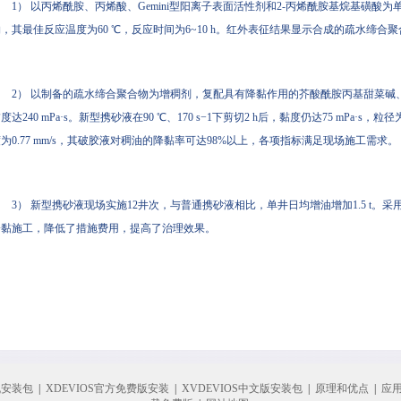
1） 以丙烯酰胺、丙烯酸、Gemini型阳离子表面活性剂和2-丙烯酰胺基烷基磺
，其最佳反应温度为60 ℃，反应时间为6~10 h。红外表征结果显示合成的疏水缔
2） 以制备的疏水缔合聚合物为增稠剂，复配具有降黏作用的芥酸酰胺丙基甜菜碱
度达240 mPa·s。新型携砂液在90 ℃、170 s−1下剪切2 h后，黏度仍达75 mPa·s，粒
为0.77 mm/s，其破胶液对稠油的降黏率可达98%以上，各项指标满足现场施工需求。
3） 新型携砂液现场实施12井次，与普通携砂液相比，单井日均增油增加1.5 t
降黏施工，降低了措施费用，提高了治理效果。
机安装包
|
XDEVIOS官方免费版安装
|
XVDEVIOS中文版安装包
|
原理和优点
|
应