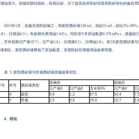
射增油潜力。因储层胶结疏松，容易出砂，为了提高该井防砂强度和防砂管柱的服役周
2023年1月，实施充填防砂施工，用新型携砂液139 m3，加砂22 m3，砂比5%~80%。
0.8 t，日增油6.3 t，有效期内累增油1 645 t。同区块Y井原油黏度6 278 mPa·s，措
，开井初期日产液10.7 t，日产油3.4 t，日增液8.2 t，日增油2.8 t。表5为新
砂液相比，新型携砂液降低了原油黏度，充填防砂后增液增油效果明显。
表 5 新型携砂液与常规携砂液措施效果对比
措施前
措施后
序号
井号
携砂液类型
日产液/t
日产油/t
含水率/%
日产液/t
日
X
新型
9.6
1.2
87.5
50.4
7.
Y
常规
2.5
0.6
76.0
10.7
3.
4. 结论