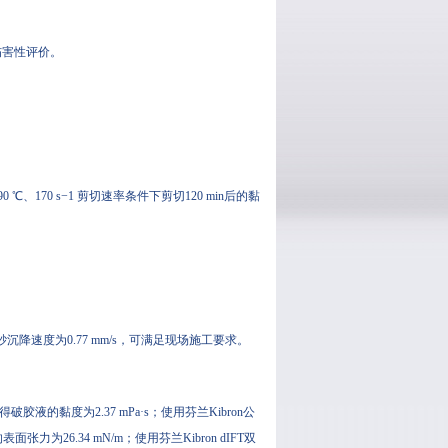
伤害性评价。
、170 s−1 剪切速率条件下剪切120 min后的黏
砂沉降速度为0.77 mm/s，可满足现场施工要求。
的黏度为2.37 mPa·s；使用芬兰Kibron公
面张力为26.34 mN/m；使用芬兰Kibron dIFT双