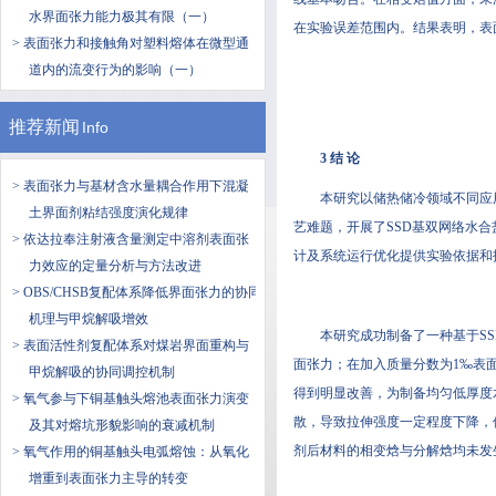
水界面张力能力极其有限（一）
在实验误差范围内。结果表明，表
> 表面张力和接触角对塑料熔体在微型通
道内的流变行为的影响（一）
推荐新闻
Info
3 结 论
> 表面张力与基材含水量耦合作用下混凝
本研究以储热储冷领域不同应
土界面剂粘结强度演化规律
艺难题，开展了SSD基双网络水
> 依达拉奉注射液含量测定中溶剂表面张
计及系统运行优化提供实验依据和
力效应的定量分析与方法改进
> OBS/CHSB复配体系降低界面张力的协同
机理与甲烷解吸增效
本研究成功制备了一种基于S
> 表面活性剂复配体系对煤岩界面重构与
面张力；在加入质量分数为1‰表面
甲烷解吸的协同调控机制
得到明显改善，为制备均匀低厚度
> 氧气参与下铜基触头熔池表面张力演变
散，导致拉伸强度一定程度下降，
及其对熔坑形貌影响的衰减机制
剂后材料的相变焓与分解焓均未发
> 氧气作用的铜基触头电弧熔蚀：从氧化
增重到表面张力主导的转变