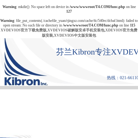
Warning
: mkdir(): No space left on device in
/www/wwwroot/T4.COM/func.php
on line
127
Warning
: file_put_contents(./cachefile_yuan/rjingxz.com/cache/4c/540ec/dcbaf.html): failed to
open stream: No such file or directory in
/www/wwwroot/T4.COM/func.php
on line
115
XVDEVIOS官方下载免费版,XVDEVIOS破解版安卓手机安装包,XDEVIOS官方免费
版安装,XVDEVIOS中文版安装包
芬兰Kibron专注XV
热线：021-661108
首 页
产品中心
张力仪