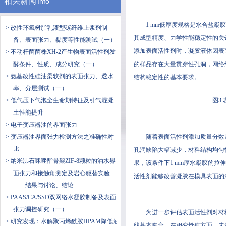
相关新闻
Info
1 mm低厚度规格是水合盐
> 改性环氧树脂乳液型碳纤维上浆剂制
其成型精度、力学性能稳定性的关
备、表面张力、黏度等性能测试（一）
添加表面活性剂时，凝胶液体因表面
> 不动杆菌菌株XH-2产生物表面活性剂发
酵条件、性质、成分研究（一）
的样品存在大量贯穿性孔洞，网络结
> 氨基改性硅油柔软剂的表面张力、透水
结构稳定性的基本要求。
率、分层测试（一）
> 低气压下气泡全生命期特征及引气混凝
图3
土性能提升
> 电子变压器油的界面张力
> 变压器油界面张力检测方法之准确性对
随着表面活性剂添加质量分数从
比
孔洞缺陷大幅减少，材料结构均匀
> 纳米沸石咪唑酯骨架ZIF-8颗粒的油水界
果，该条件下1 mm厚水凝胶的
面张力和接触角测定及岩心驱替实验
活性剂能够改善凝胶在模具表面的
——结果与讨论、结论
> PAAS/CA/SSD双网络水凝胶制备及表面
张力调控研究（一）
为进一步评估表面活性剂对材
> 研究发现：水解聚丙烯酰胺HPAM降低油
线基本吻合。在相变焓值方面，未添加与添加