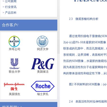
> 公司新闻
> 行业资讯
> 产品百科
2.3 微观形貌结构分析
合作客户/
通过使用扫描电子显微镜(SEM
2(a)~(c)是PA-10水凝胶
联形成的孔隙中，而且孔隙规则，稳定
拜耳公司
同济大学
形状规则，边界清晰，表面相对平滑
剂后的SEM图像，水凝胶的微观
因为表面活性剂分子在凝胶网络中
联合大学
美国保洁
构的整体连续性和稳定性下降，从
图2 不同材料的SEM图像：(a)~(c
美国强生
瑞士罗氏
2.4 表面活性剂对拉伸性能