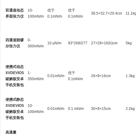
双通道动态
10-
优于
优于
38.5×32.7×20.4cm
11.1k
界面张力仪
100mN/m
0.1mN/m
0.1mN/m
四通道朗缪
0-
10 μN/m
93*268/277
27×28×16(h)cm
5kg
尔张力仪
300mN/m
便携式动态
XVDEVIOS
1-
优于
0.01mN/m
26×8×16cm
1.3kg
破解版安卓
350mN/m
0.1mN/m
手机安装包
便携式静态
XVDEVIOS
10-
0.01mN/m
0.1 mN/m
30×8×15cm
2.2kg
破解版安卓
100mN/m
手机安装包
高通量