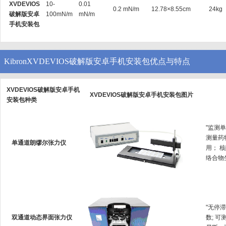
XVDEVIOS
10-
0.01
0.2 mN/m
12.78×8.55cm
24kg
破解版安卓
100mN/m
mN/m
手机安装包
KibronXVDEVIOS破解版安卓手机安装包优点与特点
XVDEVIOS破解版安卓手机
XVDEVIOS破解版安卓手机安装包图片
安装包种类
"监测单
测量药
单通道朗缪尔张力仪
用；
络合物生成
"无停
双通道动态界面张力仪
数; 可