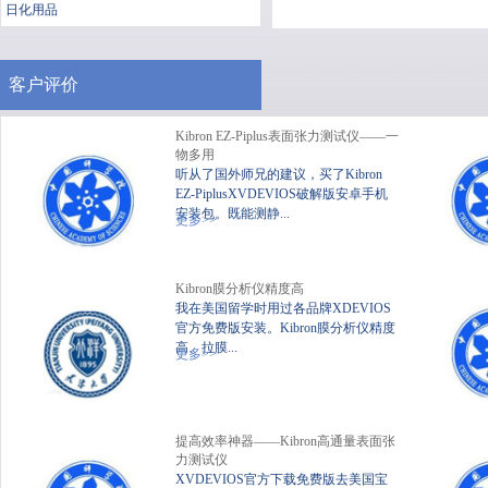
日化用品
客户评价
Kibron EZ-Piplus表面张力测试仪——一
物多用
听从了国外师兄的建议，买了Kibron
EZ-PiplusXVDEVIOS破解版安卓手机
安装包。既能测静...
便携式静态XVDEVIOS破
XV
更多>>
解版安卓手机安装包
Kibron膜分析仪精度高
我在美国留学时用过各品牌XDEVIOS
官方免费版安装。Kibron膜分析仪精度
高、拉膜...
更多>>
提高效率神器——Kibron高通量表面张
力测试仪
XVDEVIOS官方下载免费版去美国宝