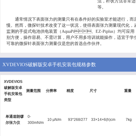
法，杆状方法非常适
等。
通常情况下表面张力的测量只有在条件好的实验室才能进行，而且需要专
慢。然而，微探针技术改变了这一状况，使得表面张力测量现代化
监测的手提式电池供电装置（AquaPi、EZ-Piplus）均可应用
别方便，操作容易、不需计算，用户不用多培训就能操作，适宜于学生等生
可靠的微探针表面张力测量仪是您的首选合作伙伴。
XVDEVIOS破解版安卓手机安装包规格参数
XVDEVIOS
破解版安卓
测量范围
分辨率
精度
尺寸
重量
手机安装包
类型
单通道朗缪
0-
10 µN/m
93*268/277
33×14×6(h)cm
7kg
尔张力仪
300mN/m