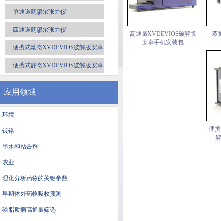
单通道朗缪尔张力仪
四通道朗缪尔张力仪
高通量XVDEVIOS破解版
双
安卓手机安装包
便携式动态XVDEVIOS破解版安卓
手机安装包
便携式静态XVDEVIOS破解版安卓
手机安装包
应用领域
环境
便携
镀铬
解
墨水和粘合剂
农业
理化分析药物的关键参数
早期体外药物吸收预测
磷脂质病高通量筛选