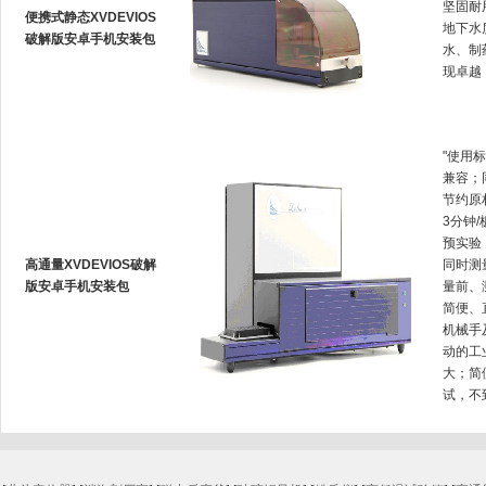
坚固耐用
便携式静态XVDEVIOS
地下水质
破解版安卓手机安装包
水
现卓越
"使用标
兼容
节约原材
3分钟/
预实验
高通量XVDEVIOS破解
同时测量
版安卓手机安装包
量前
简便
机械手
动的工业
大；
试，