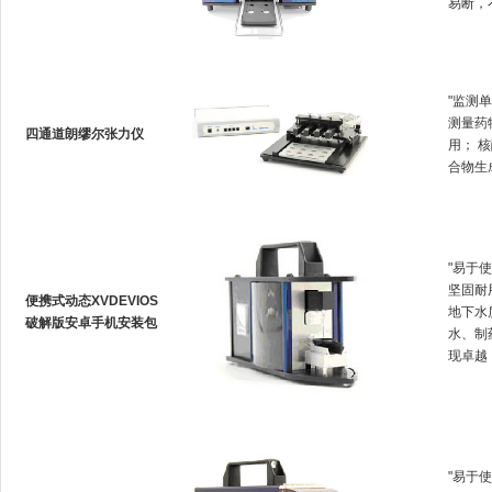
易断
"监测单
测量药
四通道朗缪尔张力仪
用
合物生成
"易于使
坚固耐用
便携式动态XVDEVIOS
地下水质
破解版安卓手机安装包
水、
现卓越
"易于使