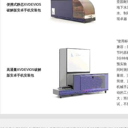
坚固耐用
便携式静态XVDEVIOS
地下水质
破解版安卓手机安装包
水
现卓越
"使用
兼容
节约原材
3分钟/板
预实验
高通量XVDEVIOS破解
同时测量
版安卓手机安装包
量前
简便
机械手
动的工业
大
试