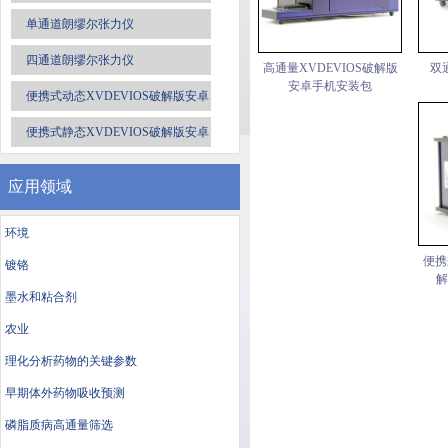
单通道朗缪尔张力仪
四通道朗缪尔张力仪
高通量XVDEVIOS破解版
双
安卓手机安装包
便携式动态XVDEVIOS破解版安卓
手机安装包
便携式静态XVDEVIOS破解版安卓
手机安装包
应用领域
环境
便携
镀铬
解
墨水和粘合剂
农业
理化分析药物的关键参数
早期体外药物吸收预测
磷脂质病高通量筛选