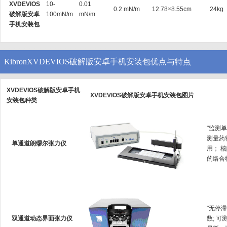
XVDEVIOS
10-
0.01
0.2 mN/m
12.78×8.55cm
24kg
破解版安卓
100mN/m
mN/m
手机安装包
KibronXVDEVIOS破解版安卓手机安装包优点与特点
XVDEVIOS破解版安卓手机
XVDEVIOS破解版安卓手机安装包图片
安装包种类
"监测单
测量药
单通道朗缪尔张力仪
用
的络合物
"无停
双通道动态界面张力仪
数; 可