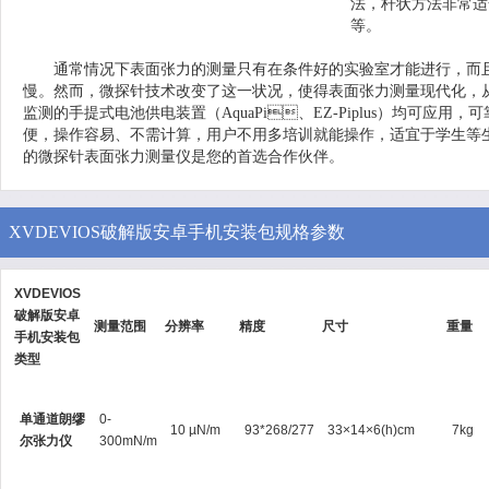
法，杆状方法非常适合
等。
通常情况下表面张力的测量只有在条件好的实验室才能进行，而且需要
慢。然而，微探针技术改变了这一状况，使得表面张力测量现代化
监测的手提式电池供电装置（AquaPi、EZ-Piplus）均可应用，可靠
便，操作容易、不需计算，用户不用多培训就能操作，适宜于学生等生
的微探针表面张力测量仪是您的首选合作伙伴。
XVDEVIOS破解版安卓手机安装包规格参数
XVDEVIOS
破解版安卓
测量范围
分辨率
精度
尺寸
重量
手机安装包
类型
单通道朗缪
0-
10 µN/m
93*268/277
33×14×6(h)cm
7kg
尔张力仪
300mN/m