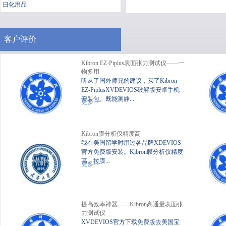
日化用品
客户评价
Kibron EZ-Piplus表面张力测试仪——一
物多用
听从了国外师兄的建议，买了Kibron
EZ-PiplusXVDEVIOS破解版安卓手机
安装包。既能测静...
便携式静态XVDEVIOS破
XV
更多>>
解版安卓手机安装包
Kibron膜分析仪精度高
我在美国留学时用过各品牌XDEVIOS
官方免费版安装。Kibron膜分析仪精度
高、拉膜...
更多>>
提高效率神器——Kibron高通量表面张
力测试仪
XVDEVIOS官方下载免费版去美国宝