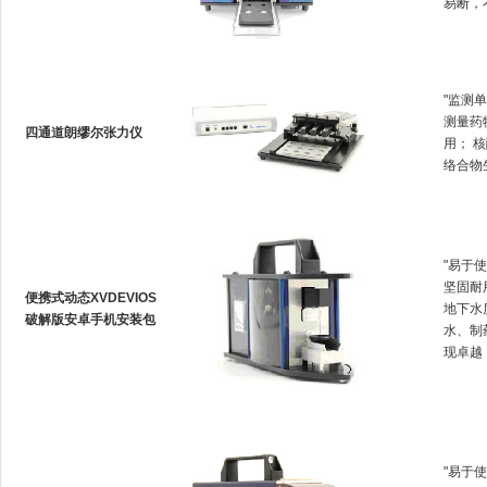
易断
"监测单
测量药
四通道朗缪尔张力仪
用
络合物生成
"易于使
坚固耐用
便携式动态XVDEVIOS
地下水质
破解版安卓手机安装包
水
现卓越
"易于使