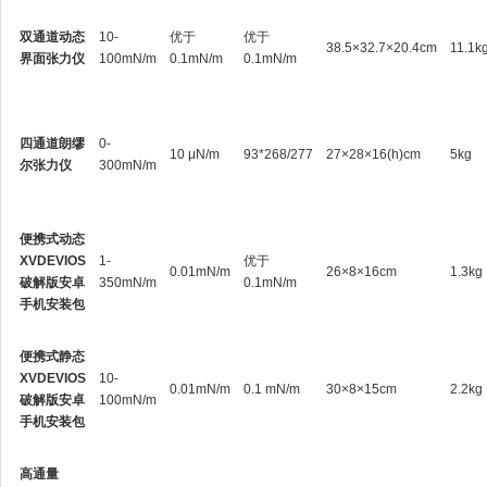
双通道动态
10-
优于
优于
38.5×32.7×20.4cm
11.1k
界面张力仪
100mN/m
0.1mN/m
0.1mN/m
四通道朗缪
0-
10 μN/m
93*268/277
27×28×16(h)cm
5kg
尔张力仪
300mN/m
便携式动态
XVDEVIOS
1-
优于
0.01mN/m
26×8×16cm
1.3kg
破解版安卓
350mN/m
0.1mN/m
手机安装包
便携式静态
XVDEVIOS
10-
0.01mN/m
0.1 mN/m
30×8×15cm
2.2kg
破解版安卓
100mN/m
手机安装包
高通量