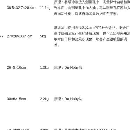
原理：将缓冲液放入测量孔中，测量探针自动检
38.5×32.7×20.4cm
11.1kg
到界面，向测量孔中加入油，再从测量孔底部加
表面活性剂，快速自动采集数据直至平衡。
威廉法，使用直径0.51mm的特种合金丝。不会产
生传统铂金板产生的滞后现象，也不会出现采用
77
27×28×16(h)cm
5kg
纸时的干燥和盐累积现象，那会产生很明显的误
差。
26×8×16cm
1.3kg
原理：Du-Noüy法
30×8×15cm
2.2kg
原理：Du-Noüy法