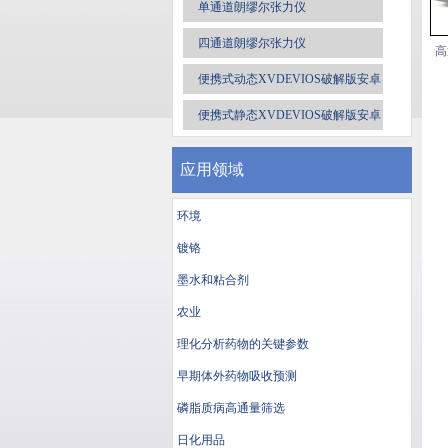
单通道朗缪尔张力仪
四通道朗缪尔张力仪
高
便携式动态XVDEVIOS破解版安卓
手机安装包
便携式静态XVDEVIOS破解版安卓
手机安装包
应用领域
环境
镀铬
墨水和粘合剂
农业
理化分析药物的关键参数
早期体外药物吸收预测
磷脂质病高通量筛选
日化用品