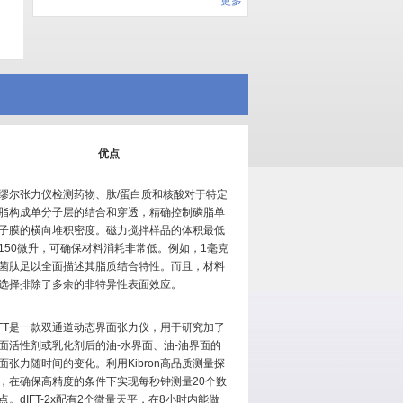
更多
优点
缪尔张力仪检测药物、肽/蛋白质和核酸对于特定
脂构成单分子层的结合和穿透，精确控制磷脂单
子膜的横向堆积密度。磁力搅拌样品的体积最低
150微升，可确保材料消耗非常低。例如，1毫克
菌肽足以全面描述其脂质结合特性。而且，材料
选择排除了多余的非特异性表面效应。
IFT是一款双通道动态界面张力仪，用于研究加了
面活性剂或乳化剂后的油-水界面、油-油界面的
面张力随时间的变化。利用Kibron高品质测量探
，在确保高精度的条件下实现每秒钟测量20个数
点。dIFT-2x配有2个微量天平，在8小时内能做