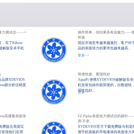
us表面张力测试仪——一
操作简单，但结果具有说服力——
所值
，买了Kibron
现在市场竞争越来越激烈，客户对
IOS破解版安卓手机
品的表面张力的要求也越来越高...
携式静态XVDEVIOS破
XVDEVIOS中文版安装包
界面张力
更多>>
解版安卓手机安装包
高
简便快捷、重现性好
牌XDEVIOS
AquaPi 便携XVDEVIOS破解版安
bron膜分析仪精度
机安装包操作挺简便的，出数据快
现性也好。
更多>>
ron高通量表面张
EZ-Piplus表面张力测试仪的探针—
用 不变...
载免费版去美国宝
XVDEVIOS官方下载免费版当初是
时发现他们在用
测手机面板的导电液体的表面张力