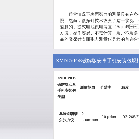
通常情况下表面张力的测量只有在条件好的
慢。然而，微探针技术改变了这一状况
监测的手提式电池供电装置（AquaPi、EZ-
方便，操作容易、不需计算，用户不
靠的微探针表面张力测量仪是您的首选合作伙伴
XVDEVIOS破解版安卓手机安装包规
XVDEVIOS
破解版安卓
测量范围
分辨率
精度
手机安装包
类型
单通道朗缪
0-
10 µN/m
93*268/2
尔张力仪
300mN/m