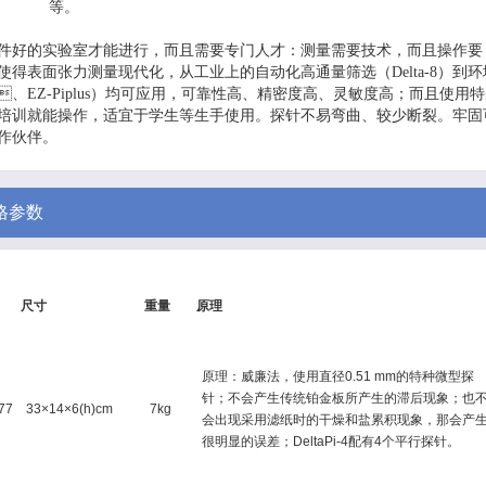
等。
实验室才能进行，而且需要专门人才：测量需要技术，而且操作要
，使得表面张力测量现代化，从工业上的自动化高通量筛选（Delta-8）到
Piplus）均可应用，可靠性高、精密度高、灵敏度高；而且使用
用多培训就能操作，适宜于学生等生手使用。探针不易弯曲、较少断裂。牢
。
格参数
尺寸
重量
原理
原理：威廉法，使用直径0.51 mm的特种微型探
针；不会产生传统铂金板所产生的滞后现象；也
77
33×14×6(h)cm
7kg
会出现采用滤纸时的干燥和盐累积现象，那会产
很明显的误差；DeltaPi-4配有4个平行探针。