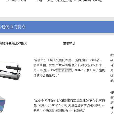
12.78×8.55cm
24kg
原理：最大拉力法/du Noüy-Padday环法
安装包优点与特点
解版安卓手机安装包图片
主要特点
朗
"监测单分子层上的酶的作用； 蛋白质的二维结晶；
磷
测量药物、肽/蛋白质与磷脂单分子层的特殊相互作
分
用； 核酸（DNA、siRNA）和阳离子脂质
为
体的络合物生成；"
抗
的
d
表
"无停滞时间;探针自动检测界面; 重复性好;获得实时的
界
数; 可测大于100样/8小时;测量速度快20点/秒; 探针不
针
易断，不易变形;能测量高ppm的数据;"
据