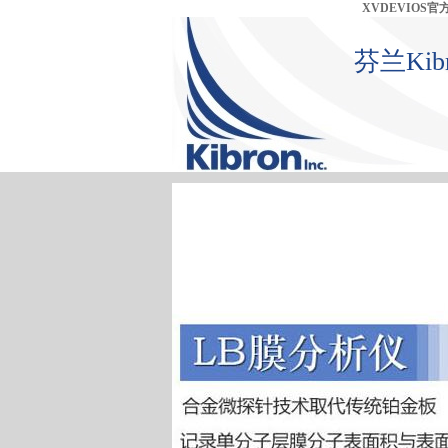
XVDEVIOS
芬兰Ki
首 页