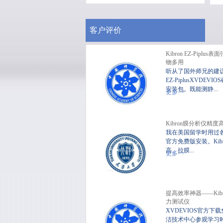
客户评价
Kibron EZ-Pipl
物多用
听从了国外师兄的建议
EZ-PiplusXVDEV
安装包。既能测静...
便
更多>>
Kibron膜分析仪精度
我在美国留学时用过各品
官方免费版安装。Ki
高、拉膜...
更多>>
提高效率神器——Kib
力测试仪
XVDEVIOS官方下
洁技术中心参观学习