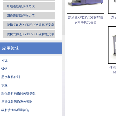
单通道朗缪尔张力仪
四通道朗缪尔张力仪
高通量XVDEVIOS破解版
双
安卓手机安装包
便携式动态XVDEVIOS破解版安卓
手机安装包
便携式静态XVDEVIOS破解版安卓
手机安装包
应用领域
环境
便携
镀铬
解
墨水和粘合剂
农业
理化分析药物的关键参数
早期体外药物吸收预测
磷脂质病高通量筛选