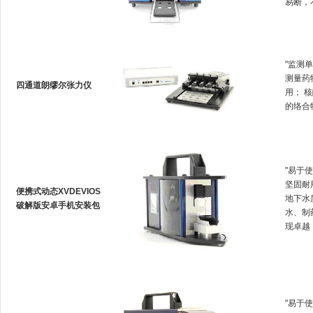
易断
"监测单
测量药
四通道朗缪尔张力仪
用；
的络合物
"易于使
坚固耐用
便携式动态XVDEVIOS
地下水质
破解版安卓手机安装包
水、
现卓越
"易于使