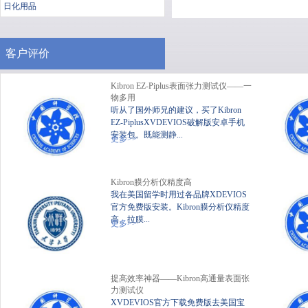
日化用品
客户评价
Kibron EZ-Piplus表面张力测试仪——一
物多用
听从了国外师兄的建议，买了Kibron
EZ-PiplusXVDEVIOS破解版安卓手机
安装包。既能测静...
便携式静态XVDEVIOS破
XV
更多>>
解版安卓手机安装包
Kibron膜分析仪精度高
我在美国留学时用过各品牌XDEVIOS
官方免费版安装。Kibron膜分析仪精度
高、拉膜...
更多>>
提高效率神器——Kibron高通量表面张
力测试仪
XVDEVIOS官方下载免费版去美国宝