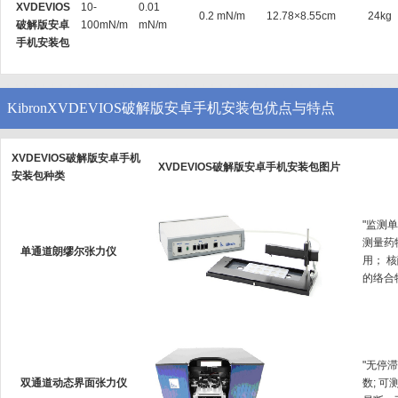
XVDEVIOS
10-
0.01
0.2 mN/m
12.78×8.55cm
24kg
破解版安卓
100mN/m
mN/m
手机安装包
KibronXVDEVIOS破解版安卓手机安装包优点与特点
XVDEVIOS破解版安卓手机
XVDEVIOS破解版安卓手机安装包图片
安装包种类
"监测单
测量药物
单通道朗缪尔张力仪
用
的络合物生
"无停
双通道动态界面张力仪
数; 可