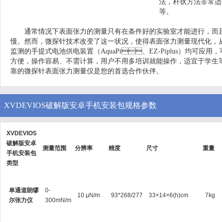
法，杆状方法非常适合
等。
通常情况下表面张力的测量只有在条件好的实验室才能进行，而且需要专
慢。然而，微探针技术改变了这一状况，使得表面张力测量现代化
监测的手提式电池供电装置（AquaPi、EZ-Piplus）均可应用，
方便，操作容易、不需计算，用户不用多培训就能操作，适宜于学生等生
靠的微探针表面张力测量仪是您的首选合作伙伴。
XVDEVIOS破解版安卓手机安装包规格参数
XVDEVIOS
破解版安卓
测量范围
分辨率
精度
尺寸
重量
手机安装包
类型
单通道朗缪
0-
10 µN/m
93*268/277
33×14×6(h)cm
7kg
尔张力仪
300mN/m