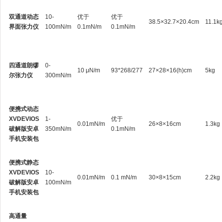
双通道动态
10-
优于
优于
38.5×32.7×20.4cm
11.1k
界面张力仪
100mN/m
0.1mN/m
0.1mN/m
四通道朗缪
0-
10 μN/m
93*268/277
27×28×16(h)cm
5kg
尔张力仪
300mN/m
便携式动态
XVDEVIOS
1-
优于
0.01mN/m
26×8×16cm
1.3kg
破解版安卓
350mN/m
0.1mN/m
手机安装包
便携式静态
XVDEVIOS
10-
0.01mN/m
0.1 mN/m
30×8×15cm
2.2kg
破解版安卓
100mN/m
手机安装包
高通量