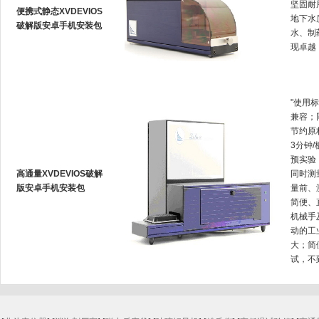
坚固耐用
便携式静态XVDEVIOS
地下水质
破解版安卓手机安装包
水、制
现卓越
"使用标
兼容
节约原材
3分钟/
预实验
高通量XVDEVIOS破解
同时测量
版安卓手机安装包
量前
简便
机械手
动的工业
大；
试，