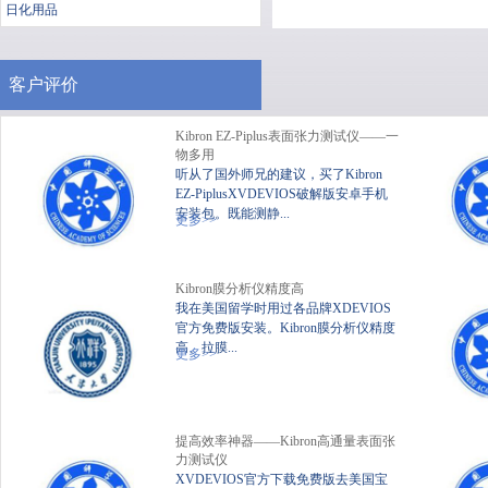
日化用品
客户评价
Kibron EZ-Piplus表面张力测试仪——一
物多用
听从了国外师兄的建议，买了Kibron
EZ-PiplusXVDEVIOS破解版安卓手机
安装包。既能测静...
便携式静态XVDEVIOS破
XV
更多>>
解版安卓手机安装包
Kibron膜分析仪精度高
我在美国留学时用过各品牌XDEVIOS
官方免费版安装。Kibron膜分析仪精度
高、拉膜...
更多>>
提高效率神器——Kibron高通量表面张
力测试仪
XVDEVIOS官方下载免费版去美国宝