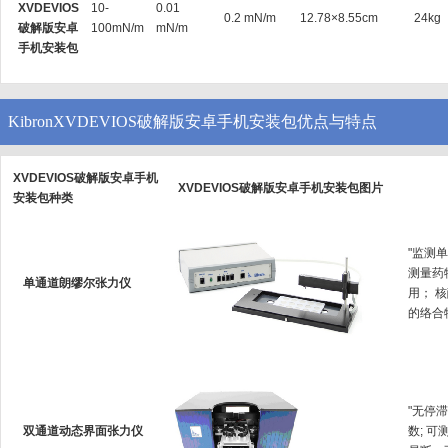
XVDEVIOS
10-
0.01
0.2 mN/m
12.78×8.55cm
24kg
破解版安卓
100mN/m
mN/m
手机安装包
KibronXVDEVIOS破解版安卓手机安装包优点与特点
XVDEVIOS破解版安卓手机
XVDEVIOS破解版安卓手机安装包图片
安装包种类
"监测单
测量药
单通道朗缪尔张力仪
用
的络合物生
"无停
双通道动态界面张力仪
数; 可