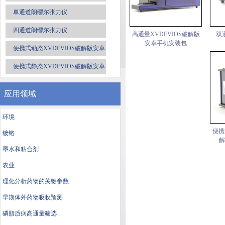
单通道朗缪尔张力仪
四通道朗缪尔张力仪
高通量XVDEVIOS破解版
双
安卓手机安装包
便携式动态XVDEVIOS破解版安卓
手机安装包
便携式静态XVDEVIOS破解版安卓
手机安装包
应用领域
环境
便携
镀铬
解
墨水和粘合剂
农业
理化分析药物的关键参数
早期体外药物吸收预测
磷脂质病高通量筛选