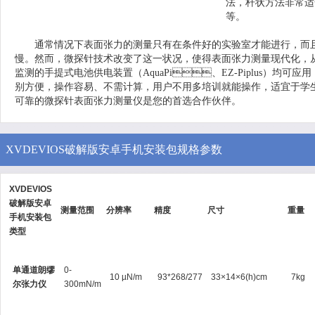
法，杆状方法非
等。
通常情况下表面张力的测量只有在条件好的实验室才能进行，而且需要
慢。然而，微探针技术改变了这一状况，使得表面张力测量现代化
监测的手提式电池供电装置（AquaPi、EZ-Piplus）均可应用
别方便，操作容易、不需计算，用户不用多培训就能操作，适宜于学
可靠的微探针表面张力测量仪是您的首选合作伙伴。
XVDEVIOS破解版安卓手机安装包规格参数
XVDEVIOS
破解版安卓
测量范围
分辨率
精度
尺寸
重量
手机安装包
类型
单通道朗缪
0-
10 µN/m
93*268/277
33×14×6(h)cm
7kg
尔张力仪
300mN/m