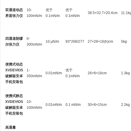
双通道动态
10-
优于
优于
38.5×32.7×20.4cm
11.1k
界面张力仪
100mN/m
0.1mN/m
0.1mN/m
四通道朗缪
0-
10 μN/m
93*268/277
27×28×16(h)cm
5kg
尔张力仪
300mN/m
便携式动态
XVDEVIOS
1-
优于
0.01mN/m
26×8×16cm
1.3kg
破解版安卓
350mN/m
0.1mN/m
手机安装包
便携式静态
XVDEVIOS
10-
0.01mN/m
0.1 mN/m
30×8×15cm
2.2kg
破解版安卓
100mN/m
手机安装包
高通量