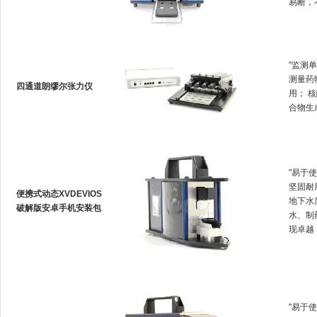
易断
"监测单
测量药物
四通道朗缪尔张力仪
用
合物生成
"易于使
坚固耐用
便携式动态XVDEVIOS
地下水质
破解版安卓手机安装包
水、
现卓越
"易于使