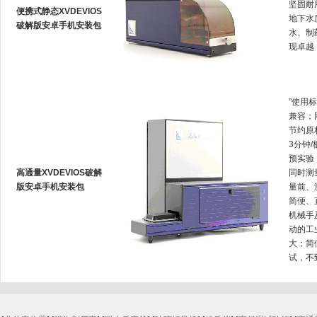
坚固耐用
便携式静态XVDEVIOS
地下水质
破解版安卓手机安装包
水
现卓越
"使用标
兼容
节约原材
3分钟/
预实验
高通量XVDEVIOS破解
同时测量
版安卓手机安装包
量前
简便
机械手
动的工业
大
试