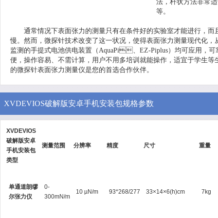
法，杆状方法非常
等。
通常情况下表面张力的测量只有在条件好的实验室才能进行，而且
慢。然而，微探针技术改变了这一状况，使得表面张力测量现代化
监测的手提式电池供电装置（AquaPi、EZ-Piplus）均可应用，可靠
便，操作容易、不需计算，用户不用多培训就能操作，适宜于学生等生手使
的微探针表面张力测量仪是您的首选合作伙伴。
XVDEVIOS破解版安卓手机安装包规格参数
XVDEVIOS
破解版安卓
测量范围
分辨率
精度
尺寸
重量
手机安装包
类型
单通道朗缪
0-
10 µN/m
93*268/277
33×14×6(h)cm
7kg
尔张力仪
300mN/m