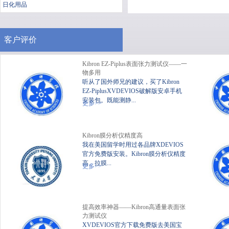
日化用品
客户评价
Kibron EZ-Piplus表面张力测试仪——一
物多用
听从了国外师兄的建议，买了Kibron
EZ-PiplusXVDEVIOS破解版安卓手机
安装包。既能测静...
便携式静态XVDEVIOS破
XV
更多>>
解版安卓手机安装包
Kibron膜分析仪精度高
我在美国留学时用过各品牌XDEVIOS
官方免费版安装。Kibron膜分析仪精度
高、拉膜...
更多>>
提高效率神器——Kibron高通量表面张
力测试仪
XVDEVIOS官方下载免费版去美国宝