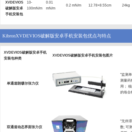
XVDEVIOS
10-
0.01
0.2 mN/m
12.78×8.55cm
24kg
破解版安卓
100mN/m
mN/m
手机安装包
KibronXVDEVIOS破解版安卓手机安装包优点与特点
XVDEVIOS破解版安卓手机
XVDEVIOS破解版安卓手机安装包图片
安装包种类
"监测单
测量药物
单通道朗缪尔张力仪
用
的络合物生
"无停
双通道动态界面张力仪
数; 可