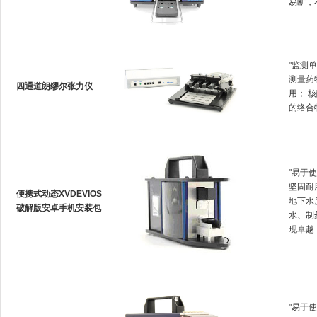
易断
"监测单
测量药物
四通道朗缪尔张力仪
用
的络合物生
"易于使
坚固耐用
便携式动态XVDEVIOS
地下水质
破解版安卓手机安装包
水
现卓越
"易于使