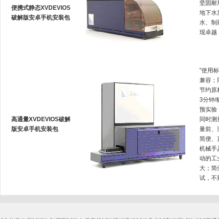
坚固耐用
便携式静态XVDEVIOS
地下水质
破解版安卓手机安装包
水
现卓越
"使用标
兼容
节约原材
3分钟/
预实验
高通量XVDEVIOS破解
同时测量
版安卓手机安装包
量前
简便
机械手
动的工业
大；
试，