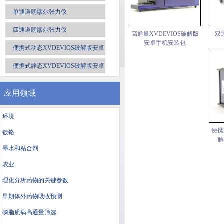
单通道朗缪尔张力仪
四通道朗缪尔张力仪
高通量XVDEVIOS破解版
双
安卓手机安装包
便携式动态XVDEVIOS破解版安卓
手机安装包
便携式静态XVDEVIOS破解版安卓
手机安装包
应用领域
环境
便携
镀铬
解
墨水和粘合剂
农业
理化分析药物的关键参数
早期体外药物吸收预测
磷脂质病高通量筛选