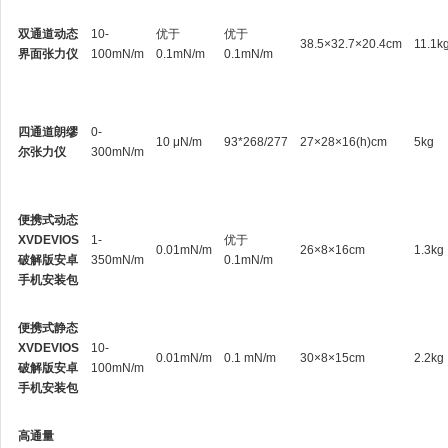
双通道动态
10-
优于
优于
38.5×32.7×20.4cm
11.1k
界面张力仪
100mN/m
0.1mN/m
0.1mN/m
四通道朗缪
0-
10 μN/m
93*268/277
27×28×16(h)cm
5kg
尔张力仪
300mN/m
便携式动态
XVDEVIOS
1-
优于
0.01mN/m
26×8×16cm
1.3kg
破解版安卓
350mN/m
0.1mN/m
手机安装包
便携式静态
XVDEVIOS
10-
0.01mN/m
0.1 mN/m
30×8×15cm
2.2kg
破解版安卓
100mN/m
手机安装包
高通量