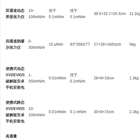
双通道动态
10-
优于
优于
38.5×32.7×20.4cm
11.1k
界面张力仪
100mN/m
0.1mN/m
0.1mN/m
四通道朗缪
0-
10 μN/m
93*268/277
27×28×16(h)cm
5kg
尔张力仪
300mN/m
便携式动态
XVDEVIOS
1-
优于
0.01mN/m
26×8×16cm
1.3kg
破解版安卓
350mN/m
0.1mN/m
手机安装包
便携式静态
XVDEVIOS
10-
0.01mN/m
0.1 mN/m
30×8×15cm
2.2kg
破解版安卓
100mN/m
手机安装包
高通量