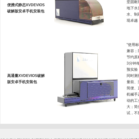
坚固耐用
便携式静态XVDEVIOS
地下水质
破解版安卓手机安装包
水
现卓越
"使用
兼容
节约原材
3分钟/
预实验
高通量XVDEVIOS破解
同时测量
版安卓手机安装包
量前
简便
机械手
动的工业
大
试