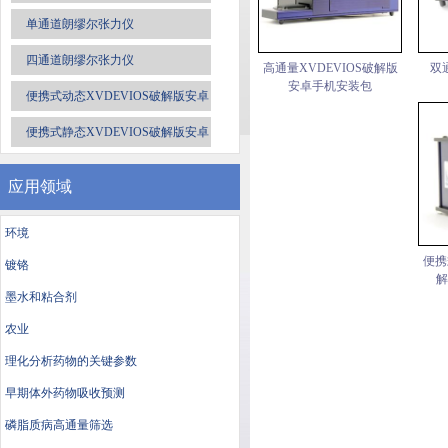
单通道朗缪尔张力仪
四通道朗缪尔张力仪
高通量XVDEVIOS破解版
双
安卓手机安装包
便携式动态XVDEVIOS破解版安卓
手机安装包
便携式静态XVDEVIOS破解版安卓
手机安装包
应用领域
环境
便携
镀铬
解
墨水和粘合剂
农业
理化分析药物的关键参数
早期体外药物吸收预测
磷脂质病高通量筛选