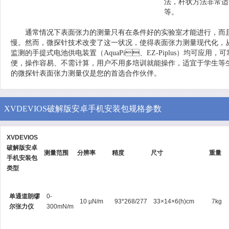
法，杆状方法非常
等。
通常情况下表面张力的测量只有在条件好的实验室才能进行，而且需要
慢。然而，微探针技术改变了这一状况，使得表面张力测量现代化
监测的手提式电池供电装置（AquaPi、EZ-Piplus）均可应用，可靠
便，操作容易、不需计算，用户不用多培训就能操作，适宜于学
的微探针表面张力测量仪是您的首选合作伙伴。
XVDEVIOS破解版安卓手机安装包规格参数
XVDEVIOS
破解版安卓
测量范围
分辨率
精度
尺寸
重量
手机安装包
类型
单通道朗缪
0-
10 µN/m
93*268/277
33×14×6(h)cm
7kg
尔张力仪
300mN/m