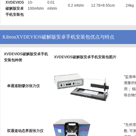
XVDEVIOS
10-
0.01
0.2 mN/m
12.78×8.55cm
24kg
破解版安卓
100mN/m
mN/m
手机安装包
KibronXVDEVIOS破解版安卓手机安装包优点与特点
XVDEVIOS破解版安卓手机
XVDEVIOS破解版安卓手机安装包图片
安装包种类
"监测单
测量药
单通道朗缪尔张力仪
用
络合物生成
"无停
双通道动态界面张力仪
数; 可