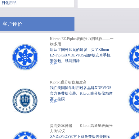
日化用品
客户评价
Kibron EZ-Piplus表面张力测试仪——一
物多用
听从了国外师兄的建议，买了Kibron
EZ-PiplusXVDEVIOS破解版安卓手机
安装包。既能测静...
便携式静态XVDEVIOS破
XV
更多>>
解版安卓手机安装包
Kibron膜分析仪精度高
我在美国留学时用过各品牌XDEVIOS
官方免费版安装。Kibron膜分析仪精度
高、拉膜...
更多>>
提高效率神器——Kibron高通量表面张
力测试仪
XVDEVIOS官方下载免费版去美国宝