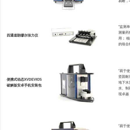
易断
"监测单
测量药
四通道朗缪尔张力仪
用；
的络合物生
"易于使
坚固耐用
便携式动态XVDEVIOS
地下水质
破解版安卓手机安装包
水、
现卓越
"易于使