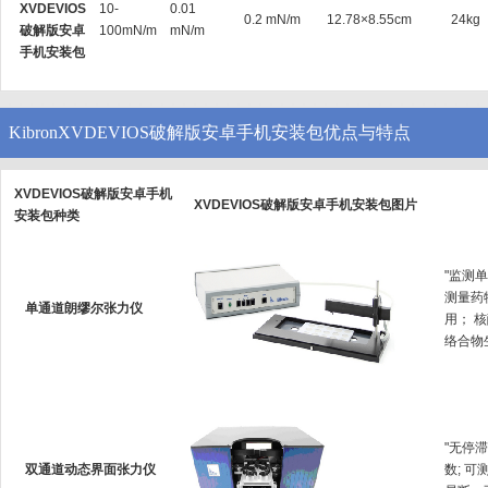
XVDEVIOS
10-
0.01
0.2 mN/m
12.78×8.55cm
24kg
破解版安卓
100mN/m
mN/m
手机安装包
KibronXVDEVIOS破解版安卓手机安装包优点与特点
XVDEVIOS破解版安卓手机
XVDEVIOS破解版安卓手机安装包图片
安装包种类
"监测单
测量药物
单通道朗缪尔张力仪
用；
络合物生成
"无停
双通道动态界面张力仪
数; 可