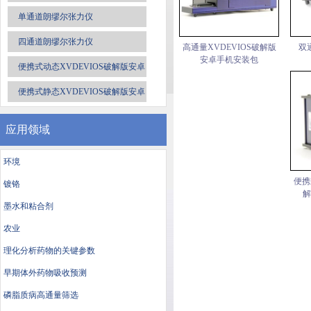
单通道朗缪尔张力仪
四通道朗缪尔张力仪
高通量XVDEVIOS破解版
双
安卓手机安装包
便携式动态XVDEVIOS破解版安卓
手机安装包
便携式静态XVDEVIOS破解版安卓
手机安装包
应用领域
环境
便携
镀铬
解
墨水和粘合剂
农业
理化分析药物的关键参数
早期体外药物吸收预测
磷脂质病高通量筛选