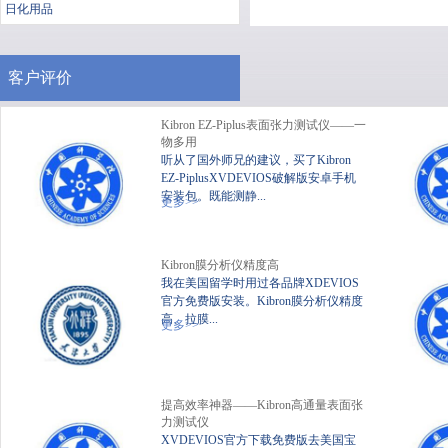
日化用品
客户评价
Kibron EZ-Piplus表面张力测试仪——一
物多用
听从了国外师兄的建议，买了Kibron
EZ-PiplusXVDEVIOS破解版安卓手机
安装包。既能测静...
便携式静态XVDEVIOS破
XV
更多>>
解版安卓手机安装包
Kibron膜分析仪精度高
我在美国留学时用过各品牌XDEVIOS
官方免费版安装。Kibron膜分析仪精度
高、拉膜...
更多>>
提高效率神器——Kibron高通量表面张
力测试仪
XVDEVIOS官方下载免费版去美国宝