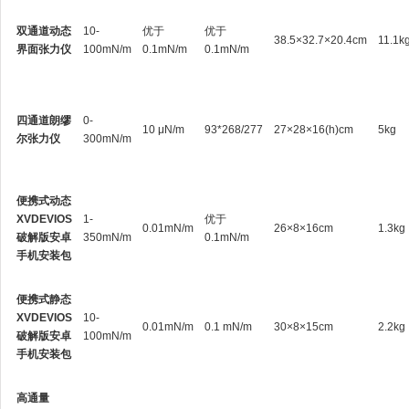
双通道动态
10-
优于
优于
38.5×32.7×20.4cm
11.1k
界面张力仪
100mN/m
0.1mN/m
0.1mN/m
四通道朗缪
0-
10 μN/m
93*268/277
27×28×16(h)cm
5kg
尔张力仪
300mN/m
便携式动态
XVDEVIOS
1-
优于
0.01mN/m
26×8×16cm
1.3kg
破解版安卓
350mN/m
0.1mN/m
手机安装包
便携式静态
XVDEVIOS
10-
0.01mN/m
0.1 mN/m
30×8×15cm
2.2kg
破解版安卓
100mN/m
手机安装包
高通量