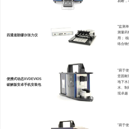
易断
"监测单
测量药
四通道朗缪尔张力仪
用
络合物生
"易于使
坚固耐用
便携式动态XVDEVIOS
地下水质
破解版安卓手机安装包
水
现卓越
"易于使