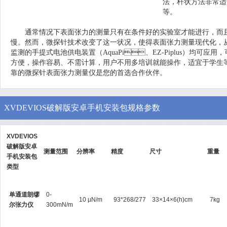
法，杆状方法非常适
等。
通常情况下表面张力的测量只有在条件好的实验室才能进行，而且需要
慢。然而，微探针技术改变了这一状况，使得表面张力测量现代化
监测的手提式电池供电装置（AquaPi、EZ-Piplus）均可应用，可
方便，操作容易、不需计算，用户不用多培训就能操作，适宜于学生等
靠的微探针表面张力测量仪是您的首选合作伙伴。
XVDEVIOS破解版安卓手机安装包规格参数
XVDEVIOS
破解版安卓
测量范围
分辨率
精度
尺寸
重量
手机安装包
类型
单通道朗缪
0-
10 µN/m
93*268/277
33×14×6(h)cm
7kg
尔张力仪
300mN/m