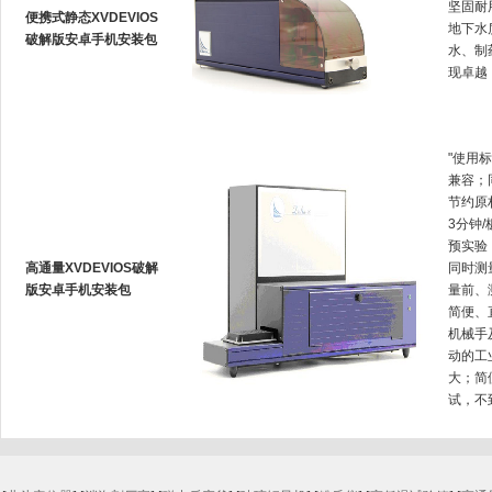
坚固耐用
便携式静态XVDEVIOS
地下水质
破解版安卓手机安装包
水、
现卓越
"使用标
兼容
节约原材
3分钟/
预实验
高通量XVDEVIOS破解
同时测量
版安卓手机安装包
量前、
简便
机械手
动的工业测
大
试