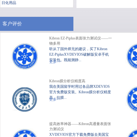
日化用品
客户评价
Kibron EZ-Piplus表面张力测试仪——一
物多用
听从了国外师兄的建议，买了Kibron
EZ-PiplusXVDEVIOS破解版安卓手机
安装包。既能测静...
便携式静态XVDEVIOS破
XV
更多>>
解版安卓手机安装包
Kibron膜分析仪精度高
我在美国留学时用过各品牌XDEVIOS
官方免费版安装。Kibron膜分析仪精度
高、拉膜...
更多>>
提高效率神器——Kibron高通量表面张
力测试仪
XVDEVIOS官方下载免费版去美国宝