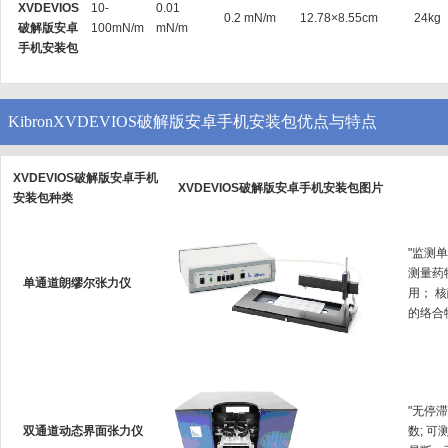
XVDEVIOS
10-
0.01
0.2 mN/m
12.78×8.55cm
24kg
破解版安卓
100mN/m
mN/m
手机安装包
KibronXVDEVIOS破解版安卓手机安装包优点与特点
XVDEVIOS破解版安卓手机
XVDEVIOS破解版安卓手机安装包图片
安装包种类
"监测单
测量药
单通道朗缪尔张力仪
用
的络合物
"无停
双通道动态界面张力仪
数; 可