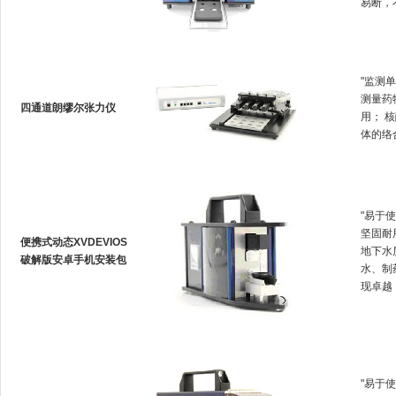
易断
"监测单
测量药物
四通道朗缪尔张力仪
用
体的络合
"易于使
坚固耐用
便携式动态XVDEVIOS
地下水质
破解版安卓手机安装包
水
现卓越
"易于使