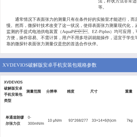
法，杆状方法非常适合
等。
通常情况下表面张力的测量只有在条件好的实验室才能进行，而且需
慢。然而，微探针技术改变了这一状况，使得表面张力测量现代化
监测的手提式电池供电装置（AquaPi、EZ-Piplus）均可应用，可靠
方便，操作容易、不需计算，用户不用多培训就能操作，适宜于学生
靠的微探针表面张力测量仪是您的首选合作伙伴。
XVDEVIOS破解版安卓手机安装包规格参数
XVDEVIOS
破解版安卓
测量范围
分辨率
精度
尺寸
重量
手机安装包
类型
单通道朗缪
0-
10 µN/m
93*268/277
33×14×6(h)cm
7kg
尔张力仪
300mN/m