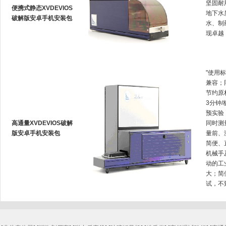
坚固耐用
便携式静态XVDEVIOS
地下水质
破解版安卓手机安装包
水
现卓越
"使用标
兼容
节约原材
3分钟/
预实验
高通量XVDEVIOS破解
同时测量
版安卓手机安装包
量前、
简便
机械手及
动的工业测
大
试