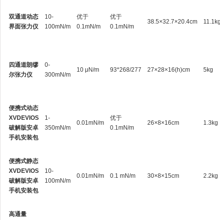
双通道动态
10-
优于
优于
38.5×32.7×20.4cm
11.1k
界面张力仪
100mN/m
0.1mN/m
0.1mN/m
四通道朗缪
0-
10 μN/m
93*268/277
27×28×16(h)cm
5kg
尔张力仪
300mN/m
便携式动态
XVDEVIOS
1-
优于
0.01mN/m
26×8×16cm
1.3kg
破解版安卓
350mN/m
0.1mN/m
手机安装包
便携式静态
XVDEVIOS
10-
0.01mN/m
0.1 mN/m
30×8×15cm
2.2kg
破解版安卓
100mN/m
手机安装包
高通量