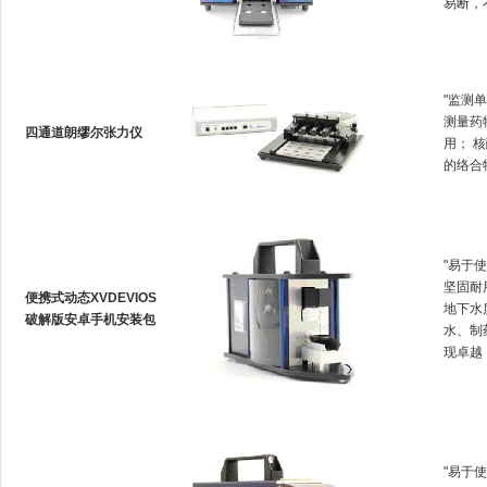
易断
"监测单
测量药
四通道朗缪尔张力仪
用
的络合物生
"易于使
坚固耐用
便携式动态XVDEVIOS
地下水质
破解版安卓手机安装包
水
现卓越
"易于使