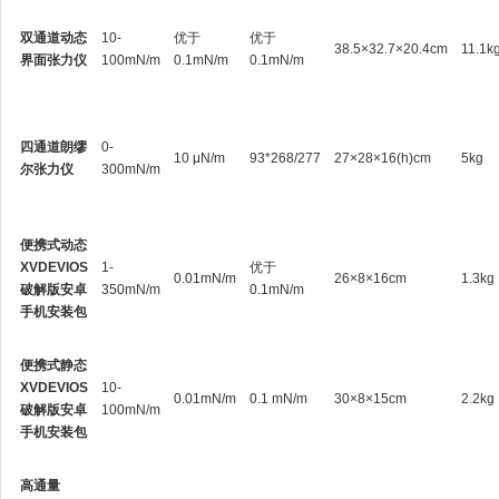
双通道动态
10-
优于
优于
38.5×32.7×20.4cm
11.1k
界面张力仪
100mN/m
0.1mN/m
0.1mN/m
四通道朗缪
0-
10 μN/m
93*268/277
27×28×16(h)cm
5kg
尔张力仪
300mN/m
便携式动态
XVDEVIOS
1-
优于
0.01mN/m
26×8×16cm
1.3kg
破解版安卓
350mN/m
0.1mN/m
手机安装包
便携式静态
XVDEVIOS
10-
0.01mN/m
0.1 mN/m
30×8×15cm
2.2kg
破解版安卓
100mN/m
手机安装包
高通量