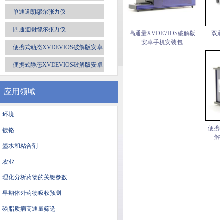
单通道朗缪尔张力仪
四通道朗缪尔张力仪
高通量XVDEVIOS破解版
双
安卓手机安装包
便携式动态XVDEVIOS破解版安卓
手机安装包
便携式静态XVDEVIOS破解版安卓
手机安装包
应用领域
环境
便携
镀铬
解
墨水和粘合剂
农业
理化分析药物的关键参数
早期体外药物吸收预测
磷脂质病高通量筛选