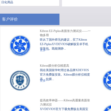
日化用品
客户评价
Kibron EZ-Piplus表面张力测试仪——一
物多用
听从了国外师兄的建议，买了Kibron
EZ-PiplusXVDEVIOS破解版安卓手机
安装包。既能测静...
便携式静态XVDEVIOS破
XV
更多>>
解版安卓手机安装包
Kibron膜分析仪精度高
我在美国留学时用过各品牌XDEVIOS
官方免费版安装。Kibron膜分析仪精度
高、拉膜...
更多>>
提高效率神器——Kibron高通量表面张
力测试仪
XVDEVIOS官方下载免费版去美国宝