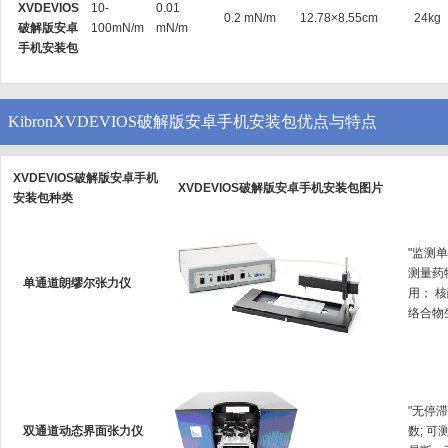
XVDEVIOS
10-
0.01
0.2 mN/m
12.78×8.55cm
24kg
破解版安卓
100mN/m
mN/m
手机安装包
KibronXVDEVIOS破解版安卓手机安装包优点与特点
XVDEVIOS破解版安卓手机
XVDEVIOS破解版安卓手机安装包图片
安装包种类
"监测单
测量药物
单通道朗缪尔张力仪
用；
络合物生
"无停
双通道动态界面张力仪
数; 可