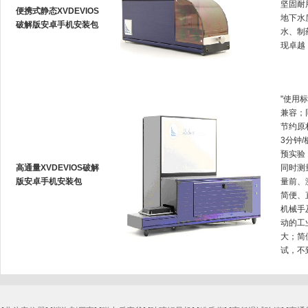
坚固耐用
便携式静态XVDEVIOS
地下水质
破解版安卓手机安装包
水
现卓越
"使用标
兼容
节约原材
3分钟/
预实验
高通量XVDEVIOS破解
同时测量
版安卓手机安装包
量前、
简便
机械手
动的工业
大
试，