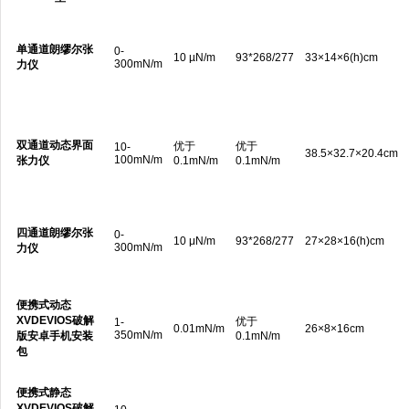
单通道朗缪尔张
0-
10 µN/m
93*268/277
33×14×6(h)cm
300mN/m
力仪
双通道动态界面
优于
优于
10-
38.5×32.7×20.4cm
100mN/m
张力仪
0.1mN/m
0.1mN/m
四通道朗缪尔张
0-
10 μN/m
93*268/277
27×28×16(h)cm
300mN/m
力仪
便携式动态
XVDEVIOS破解
优于
1-
0.01mN/m
26×8×16cm
350mN/m
版安卓手机安装
0.1mN/m
包
便携式静态
XVDEVIOS破解