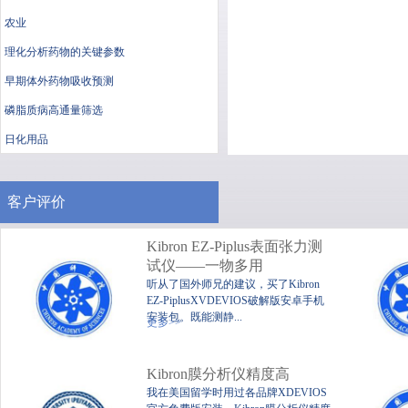
农业
理化分析药物的关键参数
早期体外药物吸收预测
磷脂质病高通量筛选
日化用品
客户评价
Kibron EZ-Piplus表面张力测
试仪——一物多用
听从了国外师兄的建议，买了Kibron
EZ-PiplusXVDEVIOS破解版安卓手机
便携式静态XVDEVIOS破
XV
安装包。既能测静...
更多>>
解版安卓手机安装包
Kibron膜分析仪精度高
我在美国留学时用过各品牌XDEVIOS