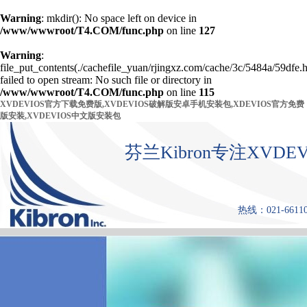
Warning
: mkdir(): No space left on device in
/www/wwwroot/T4.COM/func.php
on line
127
Warning
:
file_put_contents(./cachefile_yuan/rjingxz.com/cache/3c/5484a/59dfe.h
failed to open stream: No such file or directory in
/www/wwwroot/T4.COM/func.php
on line
115
XVDEVIOS官方下载免费版,XVDEVIOS破解版安卓手机安装包,XDEVIOS官方免费
版安装,XVDEVIOS中文版安装包
芬兰Kibron专注XV
热线：021-661108
首 页
产品中心
张力仪
XD
方