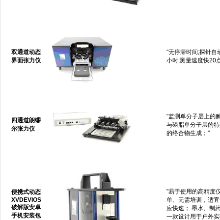
双通道动态
"无停滞时间;探针自动
界面张力仪
小时;测量速度快20点
"监测单分子层上的
四通道朗缪
与磷脂单分子层的特殊
尔张力仪
的络合物生成；"
"易于使用的高精度
便携式动态
XVDEVIOS
单、无需培训，适宜
破解版安卓
应快速； 墨水、制
手机安装包
一款设计用于户外实