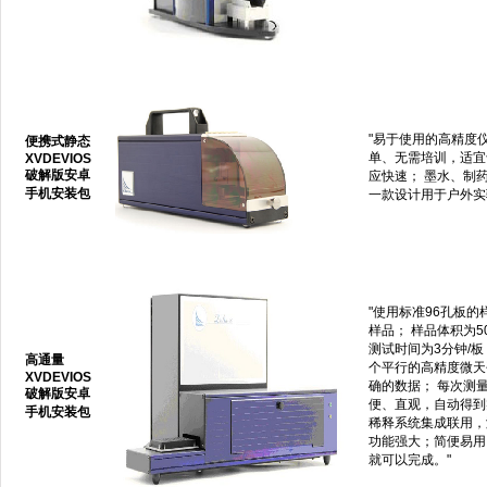
"易于使用的高精度
便携式静态
单、无需培训，适宜
XVDEVIOS
破解版安卓
应快速； 墨水、制
手机安装包
一款设计用于户外实
"使用标准96孔板
样品； 样品体积为
测试时间为3分钟/板
高通量
个平行的高精度微天
XVDEVIOS
确的数据； 每次测
破解版安卓
便、直观，自动得到
手机安装包
稀释系统集成联用，
功能强大；简便易用
就可以完成。"